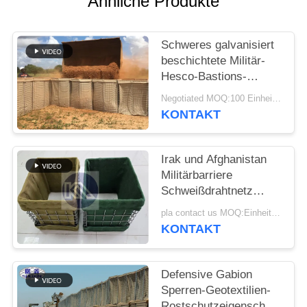
Ähnliche Produkte
Schweres galvanisiert
beschichtete Militär-
Hesco-Bastions-
Sperren-System
Negotiated MOQ:100 Einheiten
defensive Hesco-
KONTAKT
Sperre
Irak und Afghanistan
Militärbarriere
Schweißdrahtnetz
Hesco
pla contact us MOQ:Einheit 10
Verteidigungsbarriere
KONTAKT
mit Geotextilstoff
Defensive Gabion
Sperren-Geotextilien-
Rostschutzeigenschaft