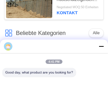
Gavanized
Negotiated MOQ:50 Einheiten
KONTAKT
Beliebte Kategorien
Alle
Defensive Sperre
Militärsperre
4:41 PM
Defensive Bastions-
Mit Sand gefüllte
Sperren
Sperren
Good day, what product are you looking for?
Rasiermesser-
Sicherheitsstacheldraht
Stacheldraht
MZP Draht Hindernis
Anti-Tank-Draht