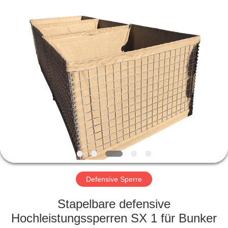
KN
Wire
Mesh
Co.,
Ltd..
All
Rights
Reserved.
HEIM
PRODUKTE
ÜBER
UNS
WERKSBESICHTIGUNG
Defensive Sperre
QUALITÄTSKONTROLLE
Stapelbare defensive
Hochleistungssperren SX 1 für Bunker