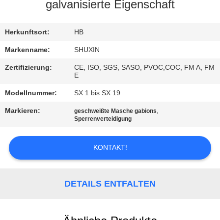
KONTAKT
galvanisierte Eigenschaft
MIT
UNS
Herkunftsort:
HB
Markenname:
SHUXIN
NACHRICHTEN
Zertifizierung:
CE, ISO, SGS, SASO, PVOC,COC, FM A, FM
E
BITTE UM
Modellnummer:
SX 1 bis SX 19
EIN
Markieren:
,
geschweißte Masche gabions
Sperrenverteidigung
ANGEBOT
KONTAKT!
SITEMAP
DETAILS ENTFALTEN
DATENSCHUTZRICHTLINIE