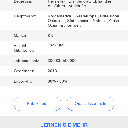
KONTAKT
Betriebsart:
Hersteller , Distributor/Großhändler ,
Ausführer , Verkäufer
MIT
Hauptmarkt:
Nordamerika , Westeuropa , Osteuropa ,
UNS
Ostasien , Südostasien , Nahost , Afrika ,
Oceania , weltweit
Marken:
KN
NACHRICHTEN
Anzahl
120~150
Mitarbeiter:
BITTE UM
Jahresumsatz:
300000-500000
EIN
Gegründet:
2013
ANGEBOT
Export-PC:
80% - 90%
SITEMAP
Fabrik Tour
Qualitätskontrolle
DATENSCHUTZRICHTLINIE
LERNEN SIE MEHR