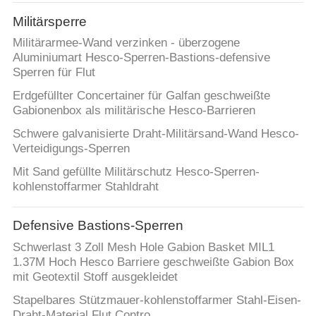
KONTAKT
Militärsperre
MIT
Militärarmee-Wand verzinken - überzogene
UNS
Aluminiumart Hesco-Sperren-Bastions-defensive
Sperren für Flut
NACHRICHTEN
Erdgefüllter Concertainer für Galfan geschweißte
Gabionenbox als militärische Hesco-Barrieren
Schwere galvanisierte Draht-Militärsand-Wand Hesco-
BITTE UM
Verteidigungs-Sperren
EIN
Mit Sand gefüllte Militärschutz Hesco-Sperren-
ANGEBOT
kohlenstoffarmer Stahldraht
Defensive Bastions-Sperren
SITEMAP
Schwerlast 3 Zoll Mesh Hole Gabion Basket MIL1
1.37M Hoch Hesco Barriere geschweißte Gabion Box
DATENSCHUTZRICHTLINIE
mit Geotextil Stoff ausgekleidet
Stapelbares Stützmauer-kohlenstoffarmer Stahl-Eisen-
Draht-Material Flut Contro