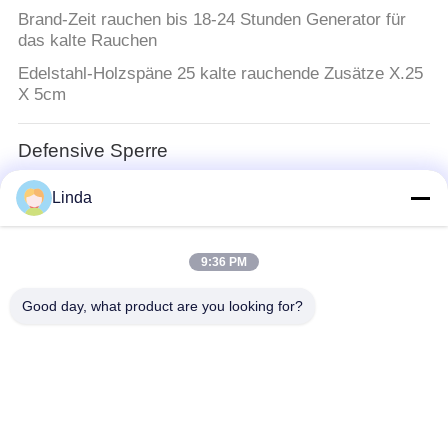
Brand-Zeit rauchen bis 18-24 Stunden Generator für
das kalte Rauchen
Edelstahl-Holzspäne 25 kalte rauchende Zusätze X.25
X 5cm
Defensive Sperre
Hochwertig galvanisiert Umfangswand Sicherheitszaun
Linda
Abwehrwand
Militärsperre
9:36 PM
Mil 1 faltbare militärische Barriere, verzinkte
Good day, what product are you looking for?
Sicherheitswand, taktische, mit Sand gefüllte Barriere
für Überschwemmungen
Defensive Bastions-Sperren
Verteidigungsartige Sandwand-
Verteidigungsbarrieren/geschweißte