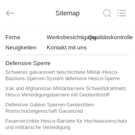
KN
Wire
Mesh
Co.,
Sitemap
Ltd..
All
Rights
Reserved.
HEIM
Firma
Werksbesichtigung
Qualitätskontrolle
Neuigkeiten
Kontakt mit uns
PRODUKTE
Defensive Sperre
ÜBER
Schweres galvanisiert beschichtete Militär-Hesco-
UNS
Bastions-Sperren-System defensive Hesco-Sperre
Irak und Afghanistan Militärbarriere Schweißdrahtnetz
Hesco Verteidigungsbarriere mit Geotextilstoff
WERKSBESICHTIGUNG
Defensive Gabion Sperren-Geotextilien-
Rostschutzeigenschaft Gavanized
QUALITÄTSKONTROLLE
Feuerverzinkte Hesco-Barriere für Hochwasserschutz
und militärische Verteidigung