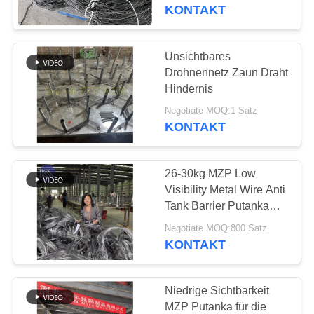
KONTAKT
KONTAKT
MIT
UNS
Unsichtbares
92
Drohnennetz Zaun Draht
Defensive Bastions-
NACHRICHTEN
Hindernis
Sperren
Negotiate MOQ:1 Satz
KONTAKT
BITTE UM
EIN
26-30kg MZP Low
ANGEBOT
Visibility Metal Wire Anti
Tank Barrier Putanka
112
Mesh With 10*10**1.1-
SITEMAP
Negotiate MOQ:800 Satz
Mit Sand gefüllte
1.4m For Covert Military
KONTAKT
Applications
Sperren
DATENSCHUTZRICHTLINIE
Niedrige Sichtbarkeit
MZP Putanka für die