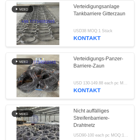
Verteidigungsanlage
Tankbarriere Gitterzaun
160
USD38 MOQ:1 Stück
Anti-Tank-Draht
KONTAKT
Verteidigungs-Panzer-
Barriere-Zaun
18
USD 130-149.88 each pc MOQ:10 Stück
KONTAKT
MZP Draht
Hindernis bei
Nicht auffälliges
Streifenbarriere-
geringer Sicht
Drahtnetz
USD90-100 each pc MOQ:10 Stück