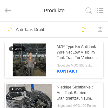
KN
Wire
Mesh
Co.,
Produkte
Ltd..
All
Rights
Reserved.
HEIM
301
Anti-Tank-Draht
Defensive Sperre
PRODUKTE
MZP Type Kn Anti tank
Wire Net Low Visibility
ÜBER
Tank Trap For Various
UNS
Terrains Vehicle
Negotiate MOQ:800 Satz
Immobilization Defense
KONTAKT
Barrier
291
WERKSBESICHTIGUNG
Niedrige Sichtbarkeit
Militärsperre
QUALITÄTSKONTROLLE
Anti-Tank Barriere
Stahldrahtzaun zum
Schutz
Negotiated MOQ:100 Rollen