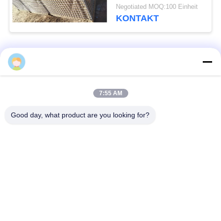
schützende Wand
Negotiated MOQ:100 Einheit
KONTAKT
Beliebte Kategorien
Alle
Defensive Sperre
Militärsperre
7:55 AM
Good day, what product are you looking for?
Defensive Bastions-
Mit Sand gefüllte
Sperren
Sperren
Rasiermesser-
Sicherheitsstacheldraht
Stacheldraht
MZP Draht Hindernis
Anti-Tank-Draht
bei geringer Sicht