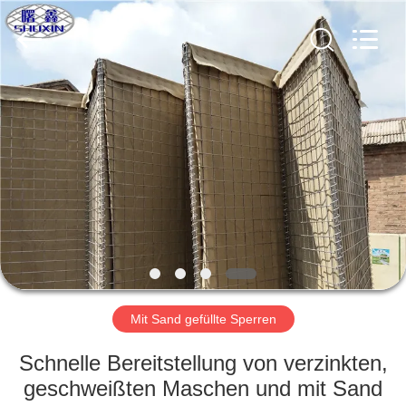
KN
Wire
Mesh
Co.,
Ltd..
All
Rights
Reserved.
HEIM
PRODUKTE
ÜBER
UNS
WERKSBESICHTIGUNG
Mit Sand gefüllte Sperren
QUALITÄTSKONTROLLE
Schnelle Bereitstellung von verzinkten,
geschweißten Maschen und mit Sand