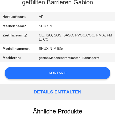
KONTAKT
gefüllten Barrieren Gabion
MIT
UNS
Herkunftsort:
AP
Markenname:
SHUXIN
NACHRICHTEN
Zertifizierung:
CE, ISO, SGS, SASO, PVOC,COC, FM A, FM
E, CO
BITTE UM
Modellnummer:
SHUXIN-Militär
EIN
Markieren:
,
gabion Maschendrahtkästen
Sandsperre
ANGEBOT
KONTAKT!
SITEMAP
DETAILS ENTFALTEN
DATENSCHUTZRICHTLINIE
Ähnliche Produkte