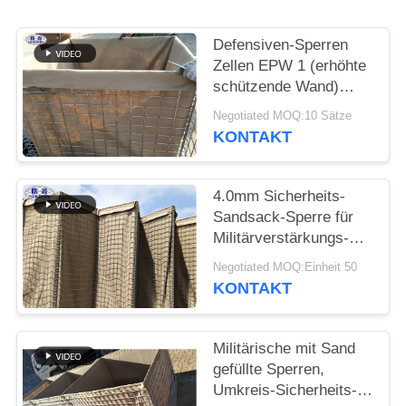
Defensiven-Sperren
Zellen EPW 1 (erhöhte
schützende Wand)
HESCO 5.0mm
Negotiated MOQ:10 Sätze
Durchmessers 30
KONTAKT
4.0mm Sicherheits-
Sandsack-Sperre für
Militärverstärkungs-
Schweißtechnik
Negotiated MOQ:Einheit 50
KONTAKT
Militärische mit Sand
gefüllte Sperren,
Umkreis-Sicherheits-