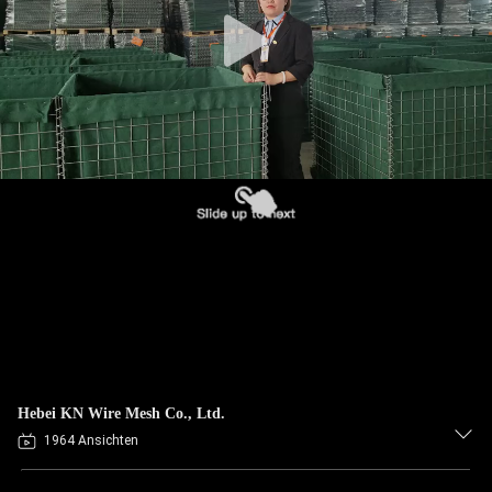
KONTAKT
MIT
UNS
NACHRICHTEN
BITTE UM
EIN
ANGEBOT
SITEMAP
Hebei KN Wire Mesh Co., Ltd.
DATENSCHUTZRICHTLINIE
1964 Ansichten