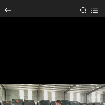
KN
Wire
Mesh
Co.,
Ltd..
All
Rights
Reserved.
HEIM
PRODUKTE
ÜBER
UNS
WERKSBESICHTIGUNG
QUALITÄTSKONTROLLE