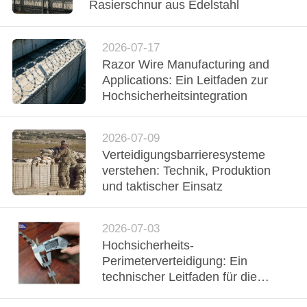
KONTAKT
Rasierschnur aus Edelstahl
MIT
UNS
2026-07-17
Razor Wire Manufacturing and
Applications: Ein Leitfaden zur
NACHRICHTEN
Hochsicherheitsintegration
BITTE UM
2026-07-09
EIN
Verteidigungsbarrieresysteme
verstehen: Technik, Produktion
ANGEBOT
und taktischer Einsatz
SITEMAP
2026-07-03
Hochsicherheits-
Perimeterverteidigung: Ein
DATENSCHUTZRICHTLINIE
technischer Leitfaden für die
Herstellung und den Einsatz von