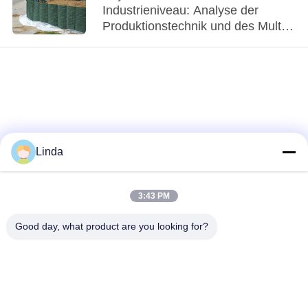
Industrieniveau: Analyse der
Produktionstechnik und des Multi-
Szenario-Einsatzes hocheffizienter
[Verteidigungsbarrieren]-Systeme
Linda
3:43 PM
loading...
Good day, what product are you looking for?
Beliebte Kategorien
Alle
Defensive Sperre
Militärsperre