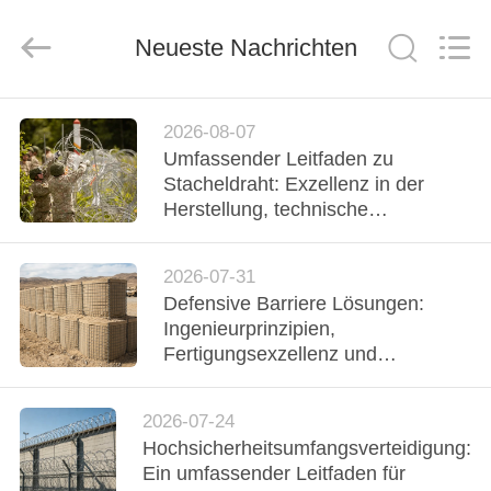
KN
Wire
Mesh
Co.,
Neueste Nachrichten
Ltd..
All
Rights
Reserved.
HEIM
2026-08-07
Umfassender Leitfaden zu
PRODUKTE
Stacheldraht: Exzellenz in der
Herstellung, technische
Spezifikationen und
ÜBER
Hochsicherheitsanwendungen
2026-07-31
UNS
Defensive Barriere Lösungen:
Ingenieurprinzipien,
WERKSBESICHTIGUNG
Fertigungsexzellenz und
Feldanwendungen
QUALITÄTSKONTROLLE
2026-07-24
Hochsicherheitsumfangsverteidigung:
Ein umfassender Leitfaden für