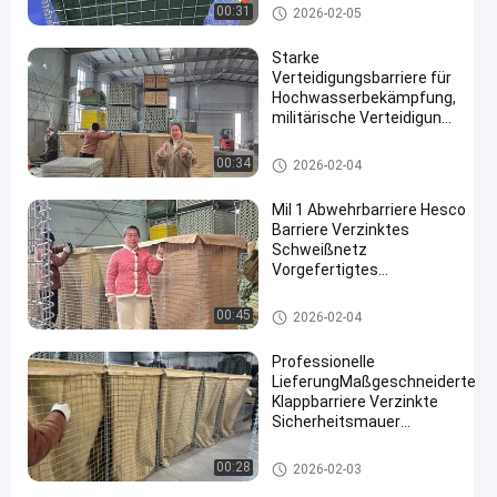
Barriere
Defensive Sperre
00:31
2026-02-05
Starke
Verteidigungsbarriere für
Hochwasserbekämpfung,
militärische Verteidigung
und Hotelschutz mit
langlebigen Materialien
Defensive Sperre
00:34
2026-02-04
und
korrosionsbeständigen
Mil 1 Abwehrbarriere Hesco
Oberflächen
Barriere Verzinktes
Schweißnetz
Vorgefertigtes
Hochwasserschutz
Militärbefestigungsanlagen
Defensive Sperre
00:45
2026-02-04
Einfache Montage
Professionelle
LieferungMaßgeschneiderte
Klappbarriere Verzinkte
Sicherheitsmauer
Überschwemmung
Abwehrbarriere Explosion
Defensive Sperre
00:28
2026-02-03
Aufbewahrung