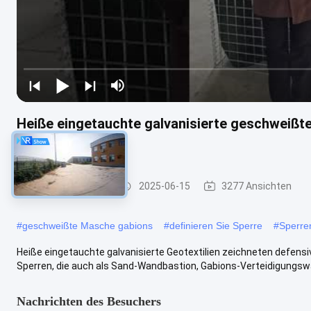
Heiße eingetauchte galvanisierte geschweißt
Wand
Defensive Sperre
2025-06-15
3277 Ansichten
#
geschweißte Masche gabions
#
definieren Sie Sperre
#
Sperre
Heiße eingetauchte galvanisierte Geotextilien zeichneten defensi
Sperren, die auch als Sand-Wandbastion, Gabions-Verteidigungswan
Nachrichten des Besuchers