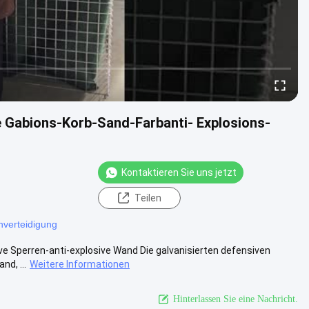
e Gabions-Korb-Sand-Farbanti- Explosions-
Kontaktieren Sie uns jetzt
Teilen
nverteidigung
ve Sperren-anti-explosive Wand Die galvanisierten defensiven
d, ...
Weitere Informationen
Hinterlassen Sie eine Nachricht.