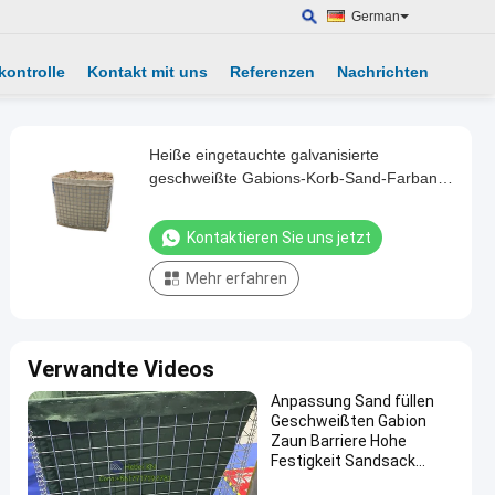
German
kontrolle
Kontakt mit uns
Referenzen
Nachrichten
Heiße eingetauchte galvanisierte
geschweißte Gabions-Korb-Sand-Farbanti-
Explosions-Wand
Kontaktieren Sie uns jetzt
Mehr erfahren
Verwandte Videos
Anpassung Sand füllen
Geschweißten Gabion
Zaun Barriere Hohe
Festigkeit Sandsack
Defensive Bastion Wand