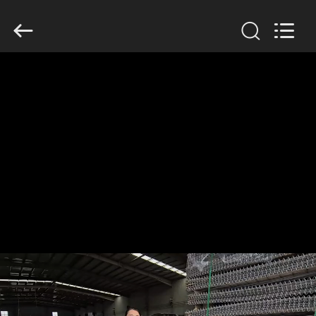
KN
Wire
Mesh
Co.,
Ltd..
All
Rights
Reserved.
HEIM
PRODUKTE
ÜBER
UNS
WERKSBESICHTIGUNG
QUALITÄTSKONTROLLE