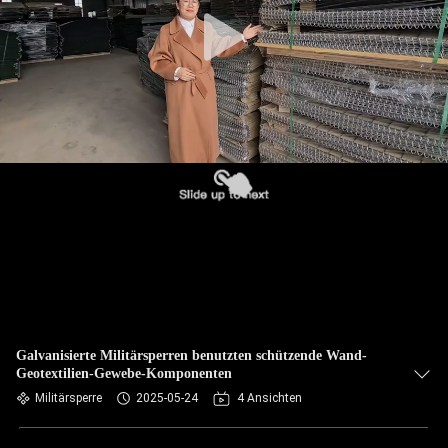
KONTAKT
MIT
UNS
NACHRICHTEN
BITTE UM
EIN
ANGEBOT
SITEMAP
Galvanisierte Militärsperren benutzten schützende Wand-
Geotextilien-Gewebe-Komponenten
DATENSCHUTZRICHTLINIE
Militärsperre
2025-05-24
4 Ansichten