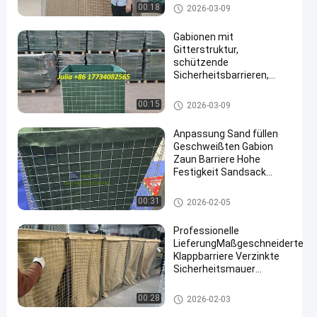
feuerverzinkt Langlebige
Defensive Bastions-Sperren
00:18
2026-03-09
Hesco-
Bastionswerkstatt
Gabionen mit
Gitterstruktur,
schützende
Sicherheitsbarrieren,
Bastionen, integrierte
Gittergröße von 3x3 Zoll,
Defensive Bastions-Sperren
00:15
2026-03-09
entwickelt für maximalen
Schutz und
Anpassung Sand füllen
Sicherheitsleistung
Geschweißten Gabion
Zaun Barriere Hohe
Festigkeit Sandsack
Defensive Bastion Wand
Barriere
Defensive Sperre
00:31
2026-02-05
Professionelle
LieferungMaßgeschneiderte
Klappbarriere Verzinkte
Sicherheitsmauer
Überschwemmung
Abwehrbarriere Explosion
Defensive Sperre
00:28
2026-02-03
Aufbewahrung