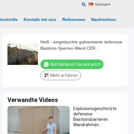
German
kontrolle
Kontakt mit uns
Referenzen
Nachrichten
Heiß - eingetauchte galvanisierte defensive
Bastions-Sperren-Wand CER
Bescheinigung 3 Jahre Garantie-
Kontaktieren Sie uns jetzt
Mehr erfahren
Verwandte Videos
Explosionsgeschützte
defensive
Bastionsbarrieren
Wandrahmen
Gabionenbunker Netz