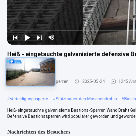
Heiß - eingetauchte galvanisierte defensive
Jahre Garantie-
Defensive Bastions-Sperren
2025-05-24
1245 Ans
#
Verteidigungssperre
#
Stützmauer des Maschendrahts
#
Basti
Heiß-eingetauchte galvanisierte Bastions-Sperren Wand Draht Ga
Defensive Bastionssperren wird populärer geworden und geworden 
Nachrichten des Besuchers