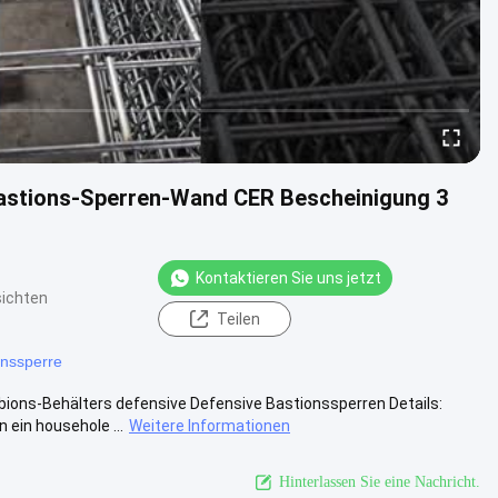
 Bastions-Sperren-Wand CER Bescheinigung 3
Kontaktieren Sie uns jetzt
ichten
Teilen
onssperre
bions-Behälters defensive Defensive Bastionssperren Details:
ein househole ...
Weitere Informationen
Hinterlassen Sie eine Nachricht.