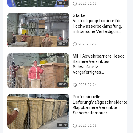
Barriere
Defensive Sperre
00:31
2026-02-05
Starke
Verteidigungsbarriere für
Hochwasserbekämpfung,
militärische Verteidigung
und Hotelschutz mit
langlebigen Materialien
Defensive Sperre
00:34
2026-02-04
und
korrosionsbeständigen
Mil 1 Abwehrbarriere Hesco
Oberflächen
Barriere Verzinktes
Schweißnetz
Vorgefertigtes
Hochwasserschutz
Militärbefestigungsanlagen
Defensive Sperre
00:45
2026-02-04
Einfache Montage
Professionelle
LieferungMaßgeschneiderte
Klappbarriere Verzinkte
Sicherheitsmauer
Überschwemmung
Abwehrbarriere Explosion
Defensive Sperre
00:28
2026-02-03
Aufbewahrung