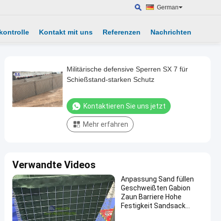
German
kontrolle
Kontakt mit uns
Referenzen
Nachrichten
Militärische defensive Sperren SX 7 für
Schießstand-starken Schutz
Kontaktieren Sie uns jetzt
Mehr erfahren
Verwandte Videos
Anpassung Sand füllen
Geschweißten Gabion
Zaun Barriere Hohe
Festigkeit Sandsack
Defensive Bastion Wand