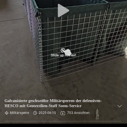
KONTAKT
MIT
UNS
NACHRICHTEN
BITTE UM
EIN
ANGEBOT
SITEMAP
Galvanisierte geschweißte Militärsperren der defensiven-
HESCO mit Geotextilien-Stoff Soem-Service
DATENSCHUTZRICHTLINIE
Militärsperre
2025-06-15
703 Ansichten