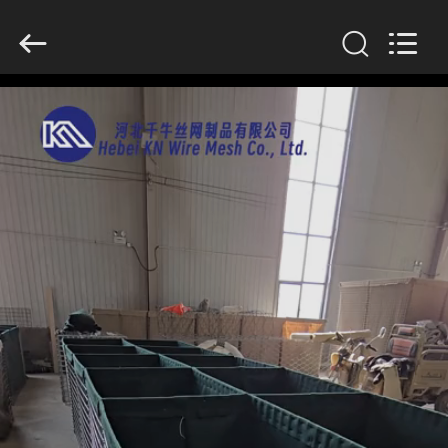
KN
Wire
Mesh
Co.,
Ltd..
All
Rights
Reserved.
HEIM
PRODUKTE
ÜBER
UNS
WERKSBESICHTIGUNG
QUALITÄTSKONTROLLE