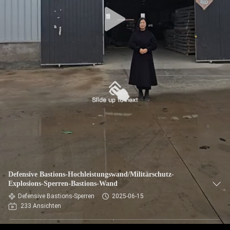
KONTAKT
MIT
UNS
NACHRICHTEN
BITTE UM
EIN
ANGEBOT
SITEMAP
Defensive Bastions-Hochleistungswand/Militärschutz-
Explosions-Sperren-Bastions-Wand
DATENSCHUTZRICHTLINIE
Defensive Bastions-Sperren
2025-06-15
233 Ansichten