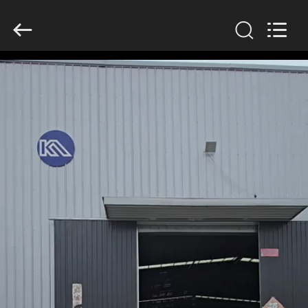
KN
Wire
Mesh
Co.,
Ltd..
All
Rights
Reserved.
HEIM
PRODUKTE
ÜBER
UNS
WERKSBESICHTIGUNG
QUALITÄTSKONTROLLE