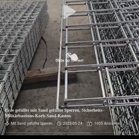
KONTAKT
MIT
UNS
NACHRICHTEN
BITTE UM
EIN
ANGEBOT
SITEMAP
Erde gefüllte mit Sand gefüllte Sperren, Sicherheits-
Militärbastions-Korb-Sand-Kasten
DATENSCHUTZRICHTLINIE
Mit Sand gefüllte Sperren
2025-05-24
1005 Ansichten