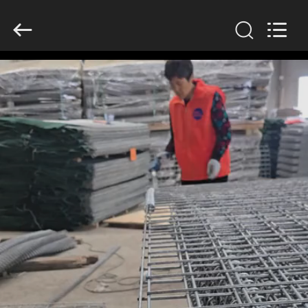
KN
Wire
Mesh
Co.,
Ltd..
All
Rights
Reserved.
HEIM
PRODUKTE
ÜBER
UNS
WERKSBESICHTIGUNG
QUALITÄTSKONTROLLE