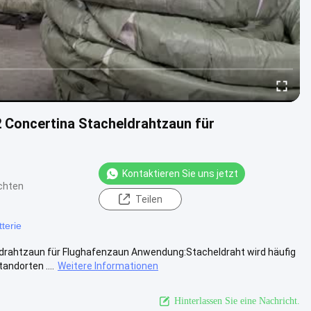
2 Concertina Stacheldrahtzaun für
Kontaktieren Sie uns jetzt
chten
Teilen
terie
eldrahtzaun für Flughafenzaun Anwendung:Stacheldraht wird häufig
ndorten ....
Weitere Informationen
Hinterlassen Sie eine Nachricht.