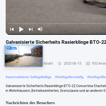
Galvanisierte Sicherheits Rasierklinge BTO-2
Flughafenzaun
Rasiermesser-Stacheldraht
2025-06-15
933 Ansi
#
automatisierte Geflügelkäfige
#
Geflügelfarmkäfig
#
GeflügelBat
Galvanisierte Sicherheits Rasierklinge BTO-22 Concertina Stach
in Wohnhäusern, Betriebseinheiten, Grenzzäune und an anderen Sta
Nachrichten des Besuchers