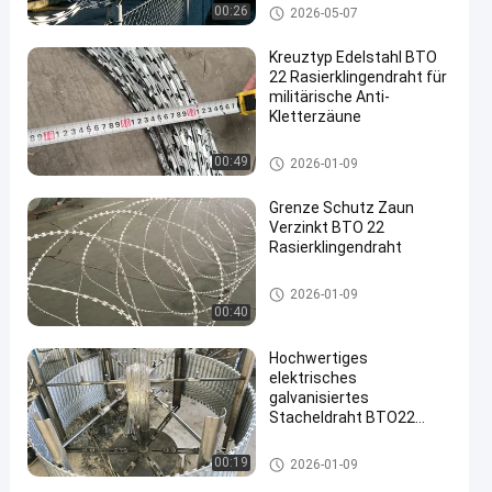
Rasiermesser-Stacheldraht
00:26
2026-05-07
Kreuztyp Edelstahl BTO
22 Rasierklingendraht für
militärische Anti-
Kletterzäune
Rasiermesser-Stacheldraht
00:49
2026-01-09
Grenze Schutz Zaun
Verzinkt BTO 22
Rasierklingendraht
Rasiermesser-Stacheldraht
2026-01-09
00:40
Hochwertiges
elektrisches
galvanisiertes
Stacheldraht BTO22
450mmx10kg pro Rolle
Rasiermesser-Stacheldraht
00:19
2026-01-09