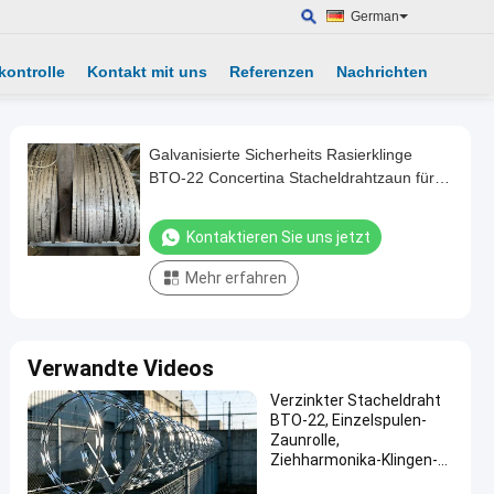
German
kontrolle
Kontakt mit uns
Referenzen
Nachrichten
Galvanisierte Sicherheits Rasierklinge
BTO-22 Concertina Stacheldrahtzaun für
Flughafenzaun
Kontaktieren Sie uns jetzt
Mehr erfahren
Verwandte Videos
Verzinkter Stacheldraht
BTO-22, Einzelspulen-
Zaunrolle,
Ziehharmonika-Klingen-
Rasierdraht