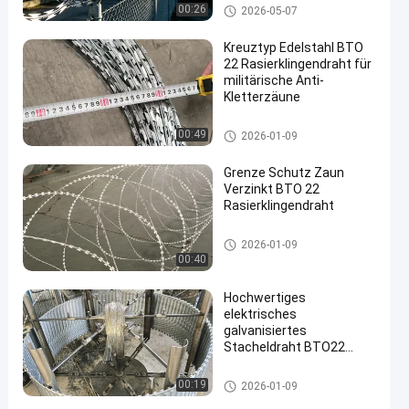
Rasiermesser-Stacheldraht
00:26
2026-05-07
Kreuztyp Edelstahl BTO
22 Rasierklingendraht für
militärische Anti-
Kletterzäune
Rasiermesser-Stacheldraht
00:49
2026-01-09
Grenze Schutz Zaun
Verzinkt BTO 22
Rasierklingendraht
Rasiermesser-Stacheldraht
2026-01-09
00:40
Hochwertiges
elektrisches
galvanisiertes
Stacheldraht BTO22
450mmx10kg pro Rolle
Rasiermesser-Stacheldraht
00:19
2026-01-09