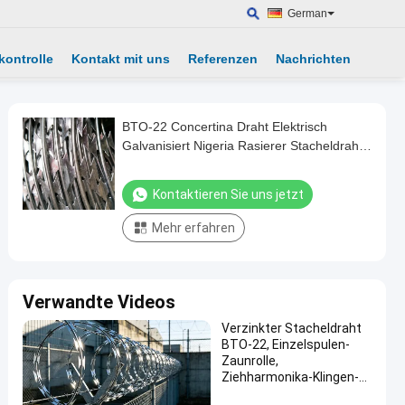
German
kontrolle
Kontakt mit uns
Referenzen
Nachrichten
BTO-22 Concertina Draht Elektrisch
Galvanisiert Nigeria Rasierer Stacheldraht
Rasierer Draht Preis pro Rolle
Kontaktieren Sie uns jetzt
Mehr erfahren
Verwandte Videos
Verzinkter Stacheldraht
BTO-22, Einzelspulen-
Zaunrolle,
Ziehharmonika-Klingen-
Rasierdraht