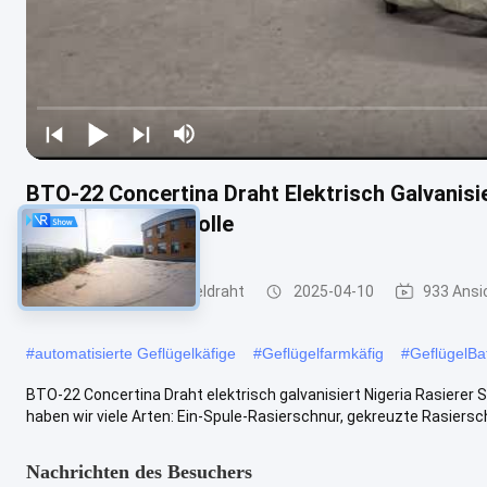
BTO-22 Concertina Draht Elektrisch Galvanisie
Draht Preis pro Rolle
Rasiermesser-Stacheldraht
2025-04-10
933 Ansi
#
automatisierte Geflügelkäfige
#
Geflügelfarmkäfig
#
GeflügelBat
BTO-22 Concertina Draht elektrisch galvanisiert Nigeria Rasierer S
haben wir viele Arten: Ein-Spule-Rasierschnur, gekreuzte Rasierschn
Nachrichten des Besuchers