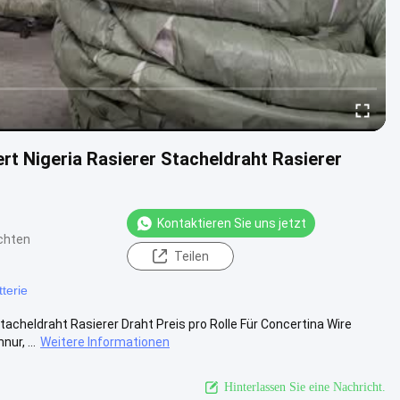
rt Nigeria Rasierer Stacheldraht Rasierer
Kontaktieren Sie uns jetzt
chten
Teilen
terie
tacheldraht Rasierer Draht Preis pro Rolle Für Concertina Wire
ur, ...
Weitere Informationen
Hinterlassen Sie eine Nachricht.