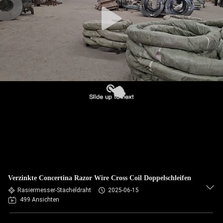
KONTAKT
MIT
UNS
NACHRICHTEN
BITTE UM
EIN
ANGEBOT
SITEMAP
Verzinkte Concertina Razor Wire Cross Coil Doppelschleifen
DATENSCHUTZRICHTLINIE
Rasiermesser-Stacheldraht
2025-06-15
499 Ansichten