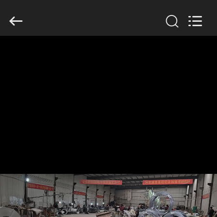
KN
Wire
Mesh
Co.,
Ltd..
All
Rights
Reserved.
HEIM
PRODUKTE
ÜBER
UNS
WERKSBESICHTIGUNG
QUALITÄTSKONTROLLE