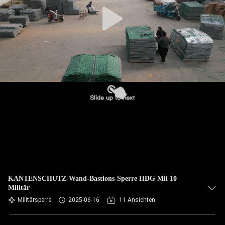
KONTAKT
MIT
UNS
NACHRICHTEN
BITTE UM
EIN
ANGEBOT
SITEMAP
KANTENSCHUTZ-Wand-Bastions-Sperre HDG Mil 10
Militär
DATENSCHUTZRICHTLINIE
Militärsperre
2025-06-16
11 Ansichten