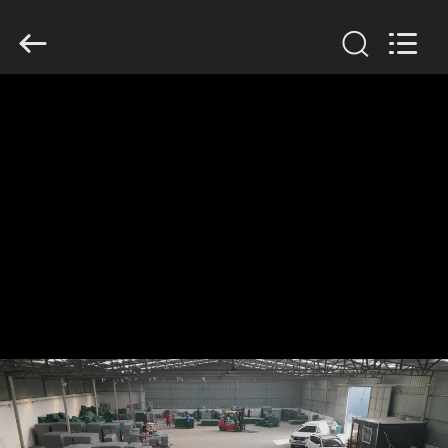
KN
Wire
Mesh
Co.,
Ltd..
All
Rights
Reserved.
HEIM
PRODUKTE
ÜBER
UNS
WERKSBESICHTIGUNG
QUALITÄTSKONTROLLE