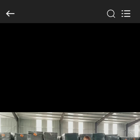
KN
Wire
Mesh
Co.,
Ltd..
All
Rights
Reserved.
HEIM
PRODUKTE
ÜBER
UNS
WERKSBESICHTIGUNG
QUALITÄTSKONTROLLE