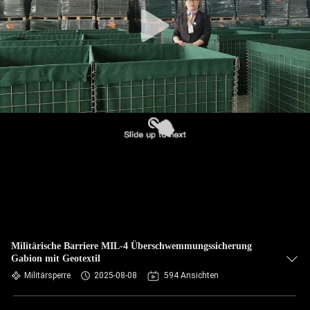
KONTAKT
MIT
UNS
NACHRICHTEN
BITTE UM
EIN
ANGEBOT
SITEMAP
Militärische Barriere MIL-4 Überschwemmungssicherung
Gabion mit Geotextil
DATENSCHUTZRICHTLINIE
Militärsperre
2025-08-08
594 Ansichten