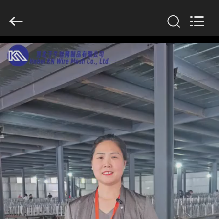
KN
Wire
Mesh
Co.,
Ltd..
All
Rights
Reserved.
HEIM
PRODUKTE
ÜBER
UNS
WERKSBESICHTIGUNG
QUALITÄTSKONTROLLE