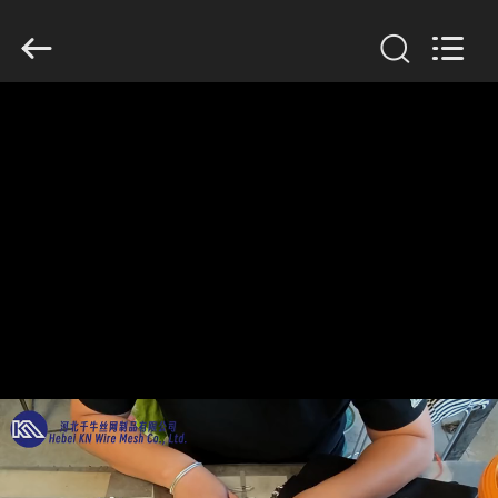
KN
Wire
Mesh
Co.,
Ltd..
All
Rights
Reserved.
HEIM
PRODUKTE
ÜBER
UNS
WERKSBESICHTIGUNG
QUALITÄTSKONTROLLE