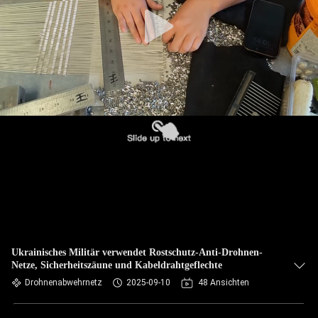
KONTAKT
MIT
UNS
NACHRICHTEN
BITTE UM
EIN
ANGEBOT
SITEMAP
Ukrainisches Militär verwendet Rostschutz-Anti-Drohnen-
Netze, Sicherheitszäune und Kabeldrahtgeflechte
DATENSCHUTZRICHTLINIE
Drohnenabwehrnetz
2025-09-10
48 Ansichten