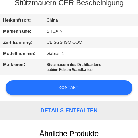
KONTAKT
Stützmauern CER Bescheinigung
MIT
UNS
Herkunftsort:
China
Markenname:
SHUXIN
NACHRICHTEN
Zertifizierung:
CE SGS ISO COC
Modellnummer:
Gabion 1
BITTE UM
Markieren:
,
Stützmauern des Drahtkastens
EIN
gabion Felsen-Wandkäfige
ANGEBOT
KONTAKT!
SITEMAP
DETAILS ENTFALTEN
DATENSCHUTZRICHTLINIE
Ähnliche Produkte