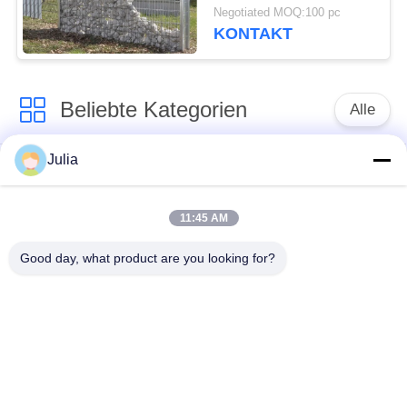
geschweißte Masche 4
Negotiated MOQ:100 pc
x 4 Gabions
KONTAKT
Beliebte Kategorien
Alle
Julia
Defensive Sperre
Militärsperre
11:45 AM
Defensive Bastions-
Mit Sand gefüllte
Sperren
Sperren
Good day, what product are you looking for?
Rasiermesser-
Sicherheitsstacheldraht
Stacheldraht
MZP Draht Hindernis
Anti-Tank-Draht
bei geringer Sicht