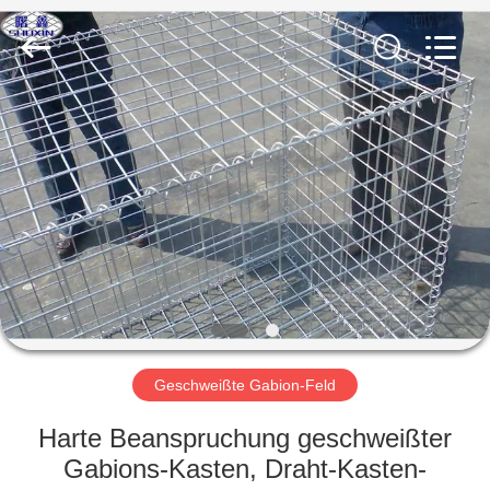
KN
Wire
Mesh
Co.,
Ltd..
All
Rights
Reserved.
HEIM
PRODUKTE
ÜBER
UNS
WERKSBESICHTIGUNG
Geschweißte Gabion-Feld
QUALITÄTSKONTROLLE
Harte Beanspruchung geschweißter
Gabions-Kasten, Draht-Kasten-