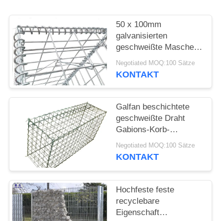
50 x 100mm
galvanisierten
geschweißte Masche
Gabion/geschweißte
Negotiated MOQ:100 Sätze
Steinkäfig-Wand
KONTAKT
Galfan beschichtete
geschweißte Draht
Gabions-Korb-
Stützmauer, Gabions-
Negotiated MOQ:100 Sätze
Maschendraht-Kästen
KONTAKT
Hochfeste feste
recyclebare
Eigenschaft