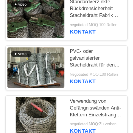
Standardverzinkte
Rückdrehsicherheit
Stacheldraht Fabrik
direkt
negotiated MOQ:100 Rollen
KONTAKT
PVC- oder
galvanisierter
Stacheldraht für den
Grenzschutz
Negotiated MOQ:100 Rollen
KONTAKT
Verwendung von
Gefängniswänden Anti-
Klettern Einzelstrang
PVC beschichtet
negotiated MOQ:Zu verhandeln
Stacheldraht
KONTAKT