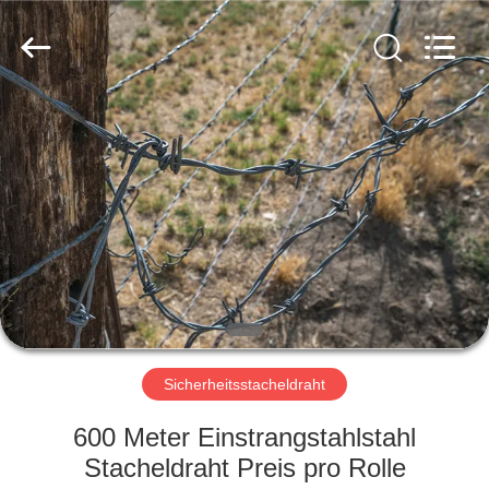
KN
Wire
Mesh
Co.,
Ltd..
All
Rights
Reserved.
HEIM
PRODUKTE
ÜBER
UNS
WERKSBESICHTIGUNG
Sicherheitsstacheldraht
QUALITÄTSKONTROLLE
600 Meter Einstrangstahlstahl
Stacheldraht Preis pro Rolle