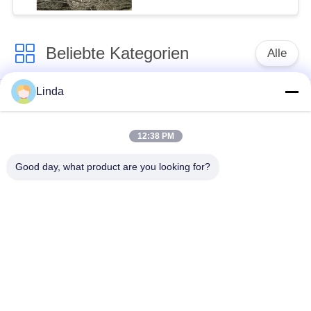
Beliebte Kategorien
Alle
Linda
Defensive Sperre
Militärsperre
12:38 PM
Defensive Bastions-
Mit Sand gefüllte
Sperren
Sperren
Good day, what product are you looking for?
Rasiermesser-
Sicherheitsstacheldraht
Stacheldraht
MZP Draht Hindernis
Anti-Tank-Draht
bei geringer Sicht