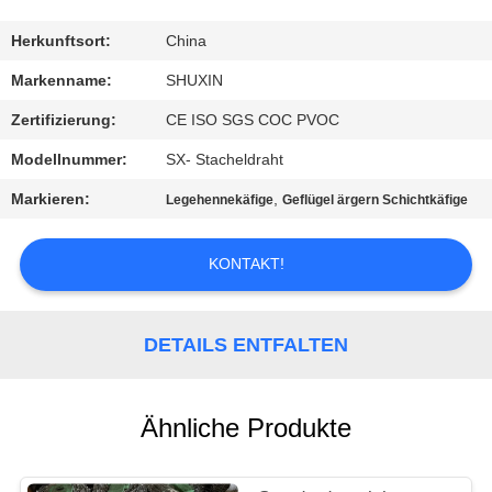
KONTAKT
MIT
Herkunftsort:
China
UNS
Markenname:
SHUXIN
Zertifizierung:
CE ISO SGS COC PVOC
NACHRICHTEN
Modellnummer:
SX- Stacheldraht
Markieren:
,
Legehennekäfige
Geflügel ärgern Schichtkäfige
BITTE UM
EIN
KONTAKT!
ANGEBOT
DETAILS ENTFALTEN
SITEMAP
DATENSCHUTZRICHTLINIE
Ähnliche Produkte