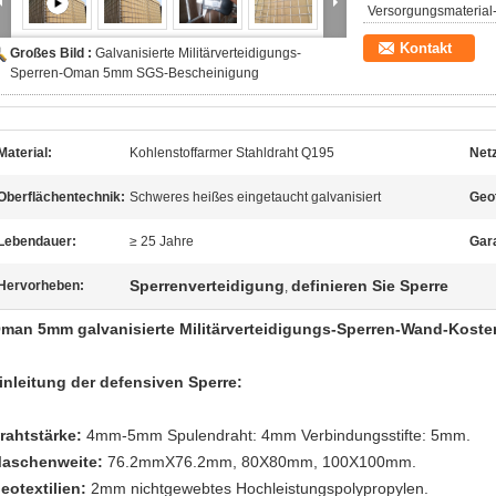
Versorgungsmaterial-
Kontakt
Großes Bild :
Galvanisierte Militärverteidigungs-
Sperren-Oman 5mm SGS-Bescheinigung
Material:
Kohlenstoffarmer Stahldraht Q195
Netz
Oberflächentechnik:
Schweres heißes eingetaucht galvanisiert
Geot
Lebendauer:
≥ 25 Jahre
Gara
Sperrenverteidigung
definieren Sie Sperre
Hervorheben:
,
man 5mm galvanisierte Militärverteidigungs-Sperren-Wand-Koste
inleitung der defensiven Sperre:
rahtstärke:
4mm-5mm Spulendraht: 4mm Verbindungsstifte: 5mm.
aschenweite:
76.2mmX76.2mm, 80X80mm, 100X100mm.
eotextilien:
2mm nichtgewebtes Hochleistungspolypropylen.