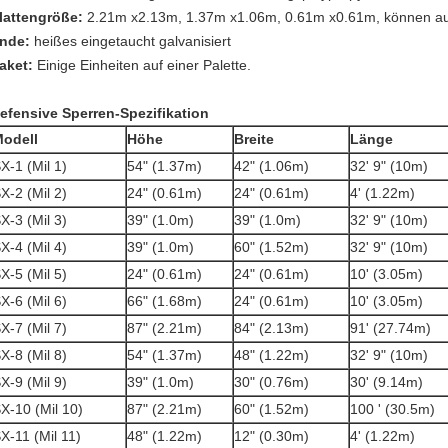
lattengröße:
2.21m x2.13m, 1.37m x1.06m, 0.61m x0.61m, können auc
nde:
heißes eingetaucht galvanisiert
aket:
Einige Einheiten auf einer Palette.
efensive Sperren-Spezifikation
odell
Höhe
Breite
Länge
X-1 (Mil 1)
54" (1.37m)
42" (1.06m)
32' 9" (10m)
X-2 (Mil 2)
24" (0.61m)
24" (0.61m)
4' (1.22m)
X-3 (Mil 3)
39" (1.0m)
39" (1.0m)
32' 9" (10m)
X-4 (Mil 4)
39" (1.0m)
60" (1.52m)
32' 9" (10m)
X-5 (Mil 5)
24" (0.61m)
24" (0.61m)
10' (3.05m)
X-6 (Mil 6)
66" (1.68m)
24" (0.61m)
10' (3.05m)
X-7 (Mil 7)
87" (2.21m)
84" (2.13m)
91' (27.74m)
X-8 (Mil 8)
54" (1.37m)
48" (1.22m)
32' 9" (10m)
X-9 (Mil 9)
39" (1.0m)
30" (0.76m)
30' (9.14m)
X-10 (Mil 10)
87" (2.21m)
60" (1.52m)
100 ' (30.5m)
X-11 (Mil 11)
48" (1.22m)
12" (0.30m)
4' (1.22m)