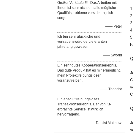
Großer Verkäufer!!!!! Das Arbeiten mit
Ihnen ist sehr nicht um alle mögliche
1
Qualitätsprobleme versichern, sich
2
sorgen.
3
—— Peter
4
Ich bin sehr glückliche und
5
vertrauenswürdige Lieferanten
F
jahrelang gewesen.
—— Sworld
Q
Ein sehr gutes Kooperationserlebnis.
Das gute Produkt hat es mir ermöglicht,
J
mein Projekt reibungsloser
C
voranzutreiben.
v
—— Theodor
C
Ein absolut reibungsloses
Transaktionserlebnis. Der von KN
Q
erbrachte Service ist wirklich
hervorragend.
J
—— - Das ist Matthew.
s