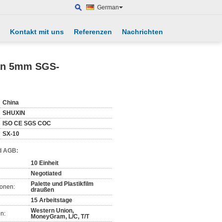
German
Kontakt mit uns
Referenzen
Nachrichten
man 5mm SGS-
China
SHUXIN
ISO CE SGS COC
SX-10
d AGB:
10 Einheit
Negotiated
Palette und Plastikfilm
ionen:
draußen
15 Arbeitstage
Western Union,
n:
MoneyGram, L/C, T/T