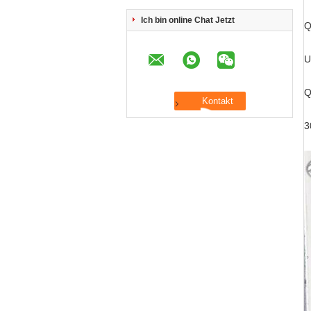
Ich bin online Chat Jetzt
Q
U
Q
3