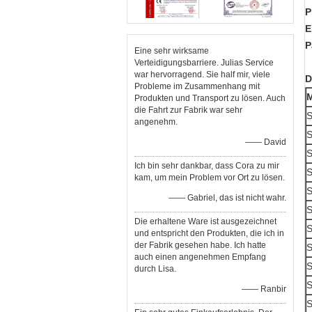
P
E
P
Eine sehr wirksame
Verteidigungsbarriere. Julias Service
war hervorragend. Sie half mir, viele
D
Probleme im Zusammenhang mit
M
Produkten und Transport zu lösen. Auch
die Fahrt zur Fabrik war sehr
S
angenehm.
S
—— David
S
Ich bin sehr dankbar, dass Cora zu mir
S
kam, um mein Problem vor Ort zu lösen.
S
—— Gabriel, das ist nicht wahr.
S
Die erhaltene Ware ist ausgezeichnet
S
und entspricht den Produkten, die ich in
der Fabrik gesehen habe. Ich hatte
S
auch einen angenehmen Empfang
S
durch Lisa.
S
—— Ranbir
S