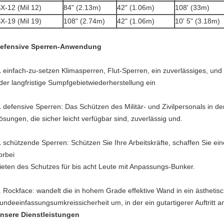
X-12 (Mil 12)
84" (2.13m)
42" (1.06m)
108' (33m)
X-19 (Mil 19)
108" (2.74m)
42" (1.06m)
10' 5" (3.18m)
efensive Sperren-Anwendung
.
einfach-zu-setzen Klimasperren, Flut-Sperren, ein zuverlässiges, un
der langfristige Sumpfgebietwiederherstellung
ein
.
defensive Sperren: Das Schützen des Militär- und Zivilpersonals in de
ösungen, die sicher leicht verfügbar sind, zuverlässig und.
.
schützende Sperren: Schützen Sie Ihre Arbeitskräfte, schaffen Sie ein
orbei
ieten des Schutzes für bis acht Leute mit Anpassungs-Bunker.
.
Rockface: wandelt die in hohem Grade effektive Wand in ein ästhetis
undeeinfassungsumkreissicherheit um, in der ein gutartigerer Auftritt a
nsere Dienstleistungen