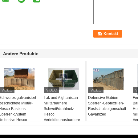
Andere Produkte
Schweres galvanisiert
Irak und Afghanistan
Defensive Gabion
Fe
beschichtete Militär-
Militärbarriere
Sperren-Geotextilien-
Bar
Hesco-Bastions-
Schweißdrahtnetz
Rostschutzeigenschaft
Ho
Sperren-System
Hesco
Gavanized
mil
defensive Hesco-
Verteidigungsbarriere
Ve
Sperre
mit Geotextilstoff