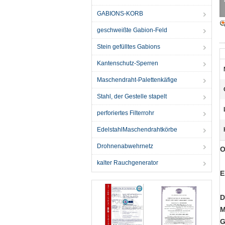
GABIONS-KORB
geschweißte Gabion-Feld
Stein gefülltes Gabions
Kantenschutz-Sperren
Maschendraht-Palettenkäfige
Stahl, der Gestelle stapelt
perforiertes Filterrohr
EdelstahlMaschendrahtkörbe
Drohnenabwehrnetz
O
kalter Rauchgenerator
E
D
M
G