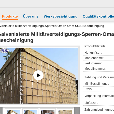
Produkte
Über uns
Werksbesichtigung
Qualitätskontrolle
vanisierte Militärverteidigungs-Sperren-Oman 5mm SGS-Bescheinigung
alvanisierte Militärverteidigungs-Sperren-O
escheinigung
Produktdetails:
Herkunftsort:
Markenname:
Zertifizierung:
Modellnummer:
Zahlung und Versan
Min Bestellmenge:
Preis:
Verpackung Informat
Lieferzeit:
Zahlungsbedingunge