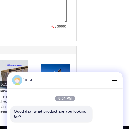
(
0
/ 3000)
Julia
uerverzinkte Hesco-
Korb-Bastions-
riere für
militärischesmit sand
8:04 PM
chwasserschutz und
gefülltes Mil 1 4.0mm
itärische
Hesco
Good day, what product are you looking 
rteidigung
for?