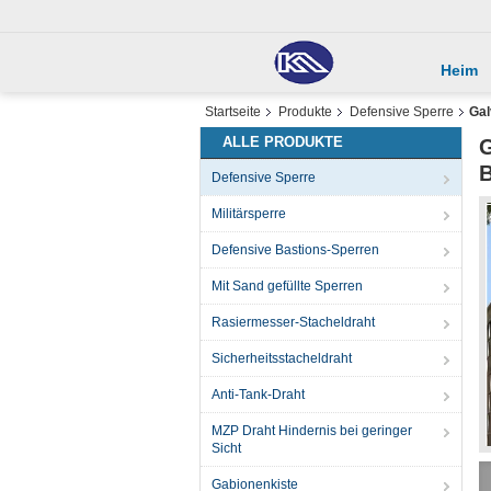
Heim
Startseite
Produkte
Defensive Sperre
Gal
ALLE PRODUKTE
G
B
Defensive Sperre
Militärsperre
Defensive Bastions-Sperren
Mit Sand gefüllte Sperren
Rasiermesser-Stacheldraht
Sicherheitsstacheldraht
Anti-Tank-Draht
MZP Draht Hindernis bei geringer
Sicht
Gabionenkiste