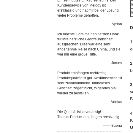
Ein sehr gutes Einkaufserlebnis. Der
S
Kundenservice von Melody ist
erstklassig und hat mir bei der Lösung
S
vieler Probleme geholfen.
—— Aydan
D
Ich möchte Cora meinen tiefsten Dank
für ihre herzliche Gastfreundschaft
1
aussprechen. Dies war eine sehr
o
angenehme Reise nach China, und sie
war mir eine große Hilfe.
—— James
2
L
Produkt empfangen rechtzeitig.
Produktqualität ist gut. Kostümservice ist
sehr zuvorkommend. müheloses
3
Geschäft. zögert nicht, folgendes Mal
v
wieder zu bestellen.
B
—— Ventas
Die Qualität ist zuverlässig!
4
Thanks.Product empfangen rechtzeitig.
K
—— Buena
U