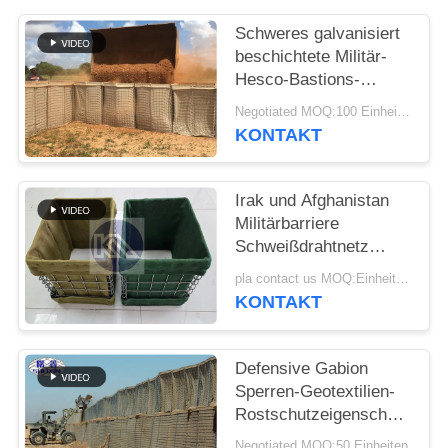
Schweres galvanisiert
beschichtete Militär-
Hesco-Bastions-
Sperren-System
Negotiated MOQ:100 Einheiten
defensive Hesco-
KONTAKT
Sperre
Irak und Afghanistan
Militärbarriere
Schweißdrahtnetz
Hesco
pla contact us MOQ:Einheit 10
Verteidigungsbarriere
KONTAKT
mit Geotextilstoff
Defensive Gabion
Sperren-Geotextilien-
Rostschutzeigenschaft
Gavanized
Negotiated MOQ:50 Einheiten