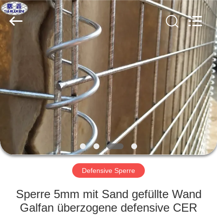
KN
Wire
Mesh
Co.,
Ltd..
All
Rights
Reserved.
HEIM
PRODUKTE
ÜBER
UNS
WERKSBESICHTIGUNG
Defensive Sperre
QUALITÄTSKONTROLLE
Sperre 5mm mit Sand gefüllte Wand
Galfan überzogene defensive CER