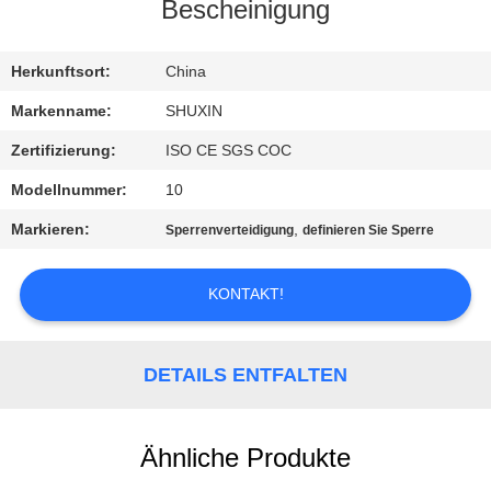
KONTAKT
Bescheinigung
MIT
UNS
Herkunftsort:
China
Markenname:
SHUXIN
NACHRICHTEN
Zertifizierung:
ISO CE SGS COC
Modellnummer:
10
BITTE UM
Markieren:
,
Sperrenverteidigung
definieren Sie Sperre
EIN
ANGEBOT
KONTAKT!
SITEMAP
DETAILS ENTFALTEN
DATENSCHUTZRICHTLINIE
Ähnliche Produkte