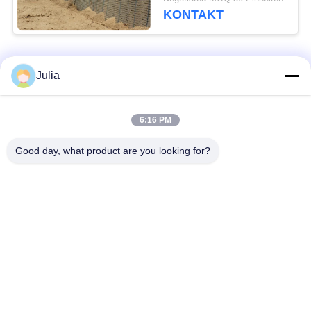
KONTAKT
Beliebte Kategorien
Alle
Julia
Defensive Sperre
Militärsperre
6:16 PM
Good day, what product are you looking for?
Defensive Bastions-
Mit Sand gefüllte
Sperren
Sperren
Rasiermesser-
Sicherheitsstacheldraht
Stacheldraht
MZP Draht Hindernis
Anti-Tank-Draht
bei geringer Sicht