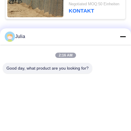
Gavanized
Negotiated MOQ:50 Einheiten
KONTAKT
Beliebte Kategorien
Alle
Julia
Defensive Sperre
Militärsperre
2:16 AM
Good day, what product are you looking for?
Defensive Bastions-
Mit Sand gefüllte
Sperren
Sperren
Rasiermesser-
Sicherheitsstacheldraht
Stacheldraht
MZP Draht Hindernis
Anti-Tank-Draht
bei geringer Sicht