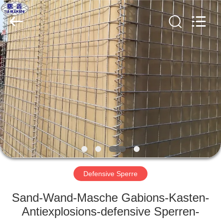
KN
Wire
Mesh
Co.,
Ltd..
All
Rights
Reserved.
HEIM
PRODUKTE
ÜBER
UNS
WERKSBESICHTIGUNG
Defensive Sperre
QUALITÄTSKONTROLLE
Sand-Wand-Masche Gabions-Kasten-
Antiexplosions-defensive Sperren-