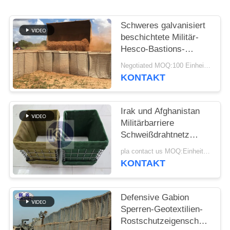
Schweres galvanisiert
beschichtete Militär-
Hesco-Bastions-
Sperren-System
Negotiated MOQ:100 Einheiten
defensive Hesco-
KONTAKT
Sperre
Irak und Afghanistan
Militärbarriere
Schweißdrahtnetz
Hesco
pla contact us MOQ:Einheit 10
Verteidigungsbarriere
KONTAKT
mit Geotextilstoff
Defensive Gabion
Sperren-Geotextilien-
Rostschutzeigenschaft