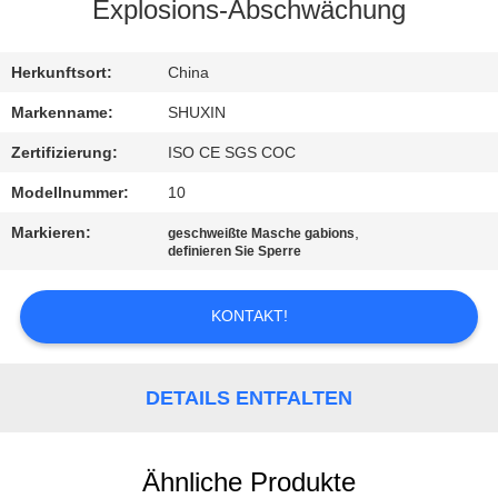
KONTAKT
Explosions-Abschwächung
MIT
UNS
Herkunftsort:
China
Markenname:
SHUXIN
NACHRICHTEN
Zertifizierung:
ISO CE SGS COC
Modellnummer:
10
BITTE UM
Markieren:
,
geschweißte Masche gabions
EIN
definieren Sie Sperre
ANGEBOT
KONTAKT!
SITEMAP
DETAILS ENTFALTEN
DATENSCHUTZRICHTLINIE
Ähnliche Produkte