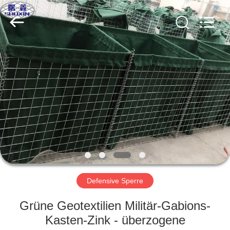
KN
Wire
Mesh
Co.,
Ltd..
All
Rights
Reserved.
HEIM
PRODUKTE
ÜBER
UNS
WERKSBESICHTIGUNG
Defensive Sperre
QUALITÄTSKONTROLLE
Grüne Geotextilien Militär-Gabions-
Kasten-Zink - überzogene