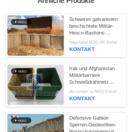
Ähnliche Produkte
Schweres galvanisiert
beschichtete Militär-
Hesco-Bastions-
Sperren-System
Negotiated MOQ:100 Einheiten
defensive Hesco-
KONTAKT
Sperre
Irak und Afghanistan
Militärbarriere
Schweißdrahtnetz
Hesco
pla contact us MOQ:Einheit 10
Verteidigungsbarriere
KONTAKT
mit Geotextilstoff
Defensive Gabion
Sperren-Geotextilien-
Rostschutzeigenschaft