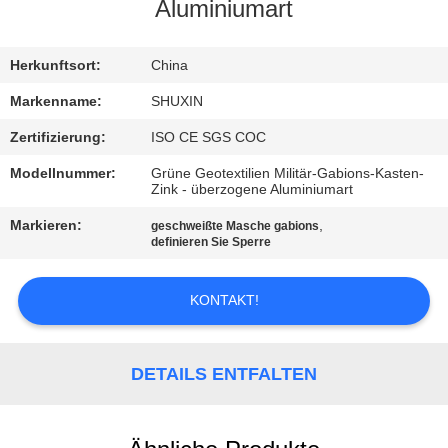
KONTAKT
Aluminiumart
MIT
UNS
Herkunftsort:
China
Markenname:
SHUXIN
NACHRICHTEN
Zertifizierung:
ISO CE SGS COC
Modellnummer:
Grüne Geotextilien Militär-Gabions-Kasten-
BITTE UM
Zink - überzogene Aluminiumart
EIN
Markieren:
,
geschweißte Masche gabions
definieren Sie Sperre
ANGEBOT
KONTAKT!
SITEMAP
DETAILS ENTFALTEN
DATENSCHUTZRICHTLINIE