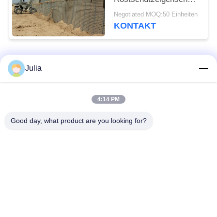
Gavanized
Negotiated MOQ:50 Einheiten
KONTAKT
Beliebte Kategorien
Alle
Julia
Defensive Sperre
Militärsperre
4:14 PM
Good day, what product are you looking for?
Defensive Bastions-
Mit Sand gefüllte
Sperren
Sperren
Rasiermesser-
Sicherheitsstacheldraht
Stacheldraht
MZP Draht Hindernis
Anti-Tank-Draht