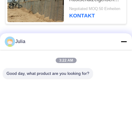
Gavanized
Negotiated MOQ:50 Einheiten
KONTAKT
Beliebte Kategorien
Alle
Julia
Defensive Sperre
Militärsperre
3:22 AM
Good day, what product are you looking for?
Defensive Bastions-
Mit Sand gefüllte
Sperren
Sperren
Rasiermesser-
Sicherheitsstacheldraht
Stacheldraht
MZP Draht Hindernis
Anti-Tank-Draht