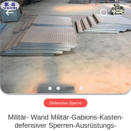
KN
Wire
Mesh
Co.,
Ltd..
All
Rights
Reserved.
HEIM
PRODUKTE
ÜBER
UNS
WERKSBESICHTIGUNG
Defensive Sperre
QUALITÄTSKONTROLLE
Militär- Wand Militär-Gabions-Kasten-
defensiver Sperren-Ausrüstungs-