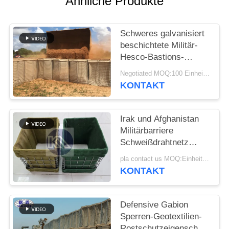
Ähnliche Produkte
Schweres galvanisiert
beschichtete Militär-
Hesco-Bastions-
Sperren-System
Negotiated MOQ:100 Einheiten
defensive Hesco-
KONTAKT
Sperre
Irak und Afghanistan
Militärbarriere
Schweißdrahtnetz
Hesco
pla contact us MOQ:Einheit 10
Verteidigungsbarriere
KONTAKT
mit Geotextilstoff
Defensive Gabion
Sperren-Geotextilien-
Rostschutzeigenschaft