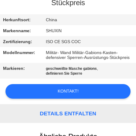
KONTAKT
Stückpreis
MIT
UNS
Herkunftsort:
China
Markenname:
SHUXIN
NACHRICHTEN
Zertifizierung:
ISO CE SGS COC
Modellnummer:
Militär- Wand Militär-Gabions-Kasten-
BITTE UM
defensiver Sperren-Ausrüstungs-Stückpreis
EIN
Markieren:
,
geschweißte Masche gabions
definieren Sie Sperre
ANGEBOT
KONTAKT!
SITEMAP
DETAILS ENTFALTEN
DATENSCHUTZRICHTLINIE