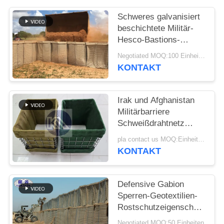
Schweres galvanisiert
beschichtete Militär-
Hesco-Bastions-
Sperren-System
Negotiated MOQ:100 Einheiten
defensive Hesco-
KONTAKT
Sperre
Irak und Afghanistan
Militärbarriere
Schweißdrahtnetz
Hesco
pla contact us MOQ:Einheit 10
Verteidigungsbarriere
KONTAKT
mit Geotextilstoff
Defensive Gabion
Sperren-Geotextilien-
Rostschutzeigenschaft
Gavanized
Negotiated MOQ:50 Einheiten