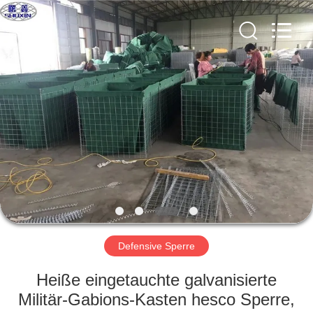
KN
Wire
Mesh
Co.,
Ltd..
All
Rights
Reserved.
HEIM
PRODUKTE
ÜBER
UNS
WERKSBESICHTIGUNG
Defensive Sperre
QUALITÄTSKONTROLLE
Heiße eingetauchte galvanisierte
Militär-Gabions-Kasten hesco Sperre,