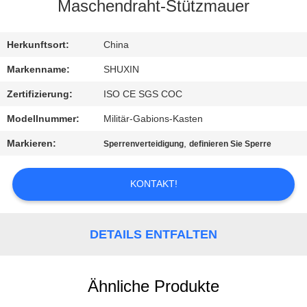
KONTAKT
Maschendraht-Stützmauer
MIT
UNS
Herkunftsort:
China
Markenname:
SHUXIN
NACHRICHTEN
Zertifizierung:
ISO CE SGS COC
Modellnummer:
Militär-Gabions-Kasten
BITTE UM
Markieren:
,
Sperrenverteidigung
definieren Sie Sperre
EIN
ANGEBOT
KONTAKT!
SITEMAP
DETAILS ENTFALTEN
DATENSCHUTZRICHTLINIE
Ähnliche Produkte