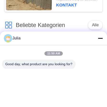
KONTAKT
Beliebte Kategorien
Alle
Julia
Defensive Sperre
Militärsperre
11:50 AM
Defensive Bastions-
Mit Sand gefüllte
Sperren
Sperren
Good day, what product are you looking for?
Rasiermesser-
Sicherheitsstacheldraht
Stacheldraht
MZP Draht Hindernis
Anti-Tank-Draht
bei geringer Sicht