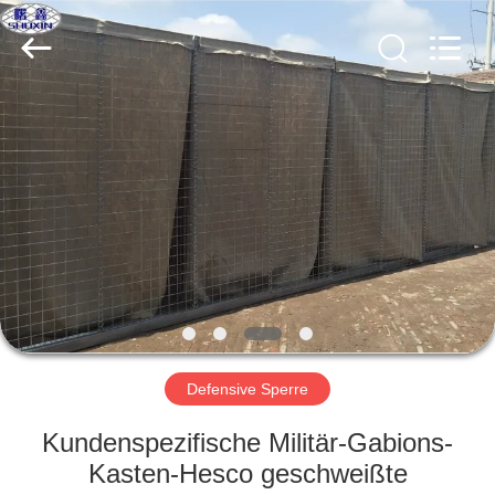
KN
Wire
Mesh
Co.,
Ltd..
All
Rights
Reserved.
HEIM
PRODUKTE
ÜBER
UNS
WERKSBESICHTIGUNG
Defensive Sperre
QUALITÄTSKONTROLLE
Kundenspezifische Militär-Gabions-
Kasten-Hesco geschweißte