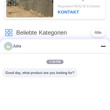
Gavanized
Negotiated MOQ:50 Einheiten
KONTAKT
Beliebte Kategorien
Alle
Julia
Defensive Sperre
Militärsperre
7:30 PM
Defensive Bastions-
Mit Sand gefüllte
Sperren
Sperren
Good day, what product are you looking for?
Rasiermesser-
Sicherheitsstacheldraht
Stacheldraht
MZP Draht Hindernis
Anti-Tank-Draht