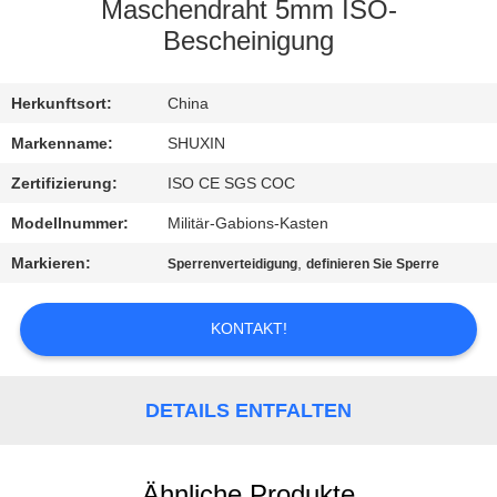
KONTAKT
Maschendraht 5mm ISO-
MIT
Bescheinigung
UNS
Herkunftsort:
China
NACHRICHTEN
Markenname:
SHUXIN
Zertifizierung:
ISO CE SGS COC
BITTE UM
Modellnummer:
Militär-Gabions-Kasten
EIN
Markieren:
,
Sperrenverteidigung
definieren Sie Sperre
ANGEBOT
KONTAKT!
SITEMAP
DETAILS ENTFALTEN
DATENSCHUTZRICHTLINIE
Ähnliche Produkte