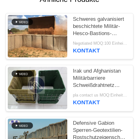
Schweres galvanisiert
beschichtete Militär-
Hesco-Bastions-
Sperren-System
Negotiated MOQ:100 Einheiten
defensive Hesco-
KONTAKT
Sperre
Irak und Afghanistan
Militärbarriere
Schweißdrahtnetz
Hesco
pla contact us MOQ:Einheit 10
Verteidigungsbarriere
KONTAKT
mit Geotextilstoff
Defensive Gabion
Sperren-Geotextilien-
Rostschutzeigenschaft