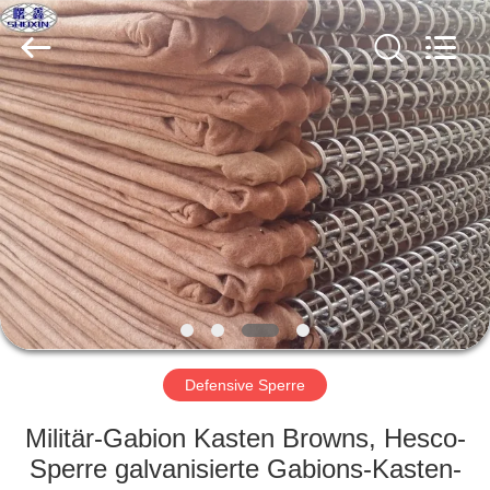
KN
Wire
Mesh
Co.,
Ltd..
All
Rights
Reserved.
HEIM
PRODUKTE
ÜBER
UNS
WERKSBESICHTIGUNG
Defensive Sperre
QUALITÄTSKONTROLLE
Militär-Gabion Kasten Browns, Hesco-
Sperre galvanisierte Gabions-Kasten-