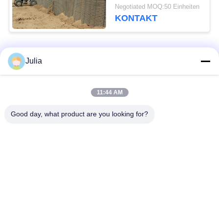
Gavanized
Negotiated MOQ:50 Einheiten
KONTAKT
Beliebte Kategorien
Alle
Julia
Defensive Sperre
Militärsperre
11:44 AM
Good day, what product are you looking for?
Defensive Bastions-
Mit Sand gefüllte
Sperren
Sperren
Rasiermesser-
Sicherheitsstacheldraht
Stacheldraht
MZP Draht Hindernis
Anti-Tank-Draht
bei geringer Sicht