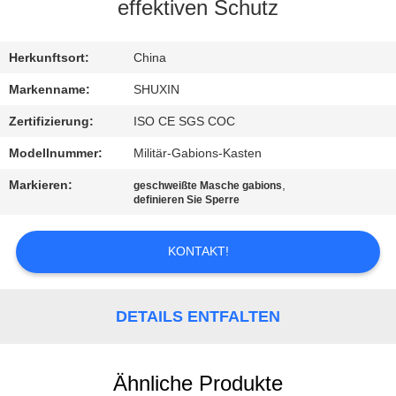
KONTAKT
effektiven Schutz
MIT
UNS
Herkunftsort:
China
Markenname:
SHUXIN
NACHRICHTEN
Zertifizierung:
ISO CE SGS COC
Modellnummer:
Militär-Gabions-Kasten
BITTE UM
Markieren:
,
geschweißte Masche gabions
EIN
definieren Sie Sperre
ANGEBOT
KONTAKT!
SITEMAP
DETAILS ENTFALTEN
DATENSCHUTZRICHTLINIE
Ähnliche Produkte