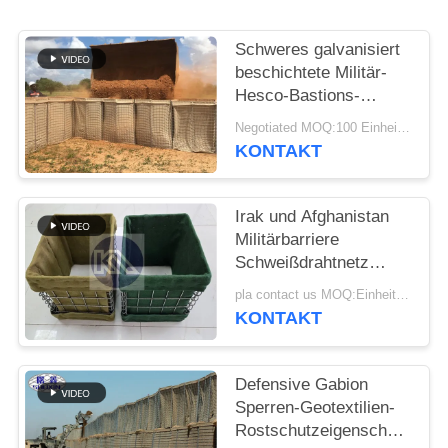
Schweres galvanisiert
beschichtete Militär-
Hesco-Bastions-
Sperren-System
Negotiated MOQ:100 Einheiten
defensive Hesco-
KONTAKT
Sperre
Irak und Afghanistan
Militärbarriere
Schweißdrahtnetz
Hesco
pla contact us MOQ:Einheit 10
Verteidigungsbarriere
KONTAKT
mit Geotextilstoff
Defensive Gabion
Sperren-Geotextilien-
Rostschutzeigenschaft