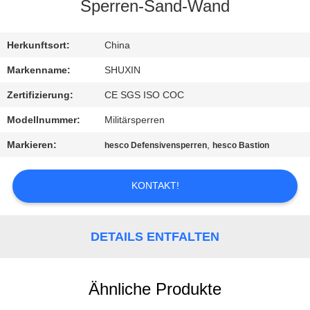
KONTAKT
Sperren-Sand-Wand
MIT
UNS
Herkunftsort:
China
Markenname:
SHUXIN
NACHRICHTEN
Zertifizierung:
CE SGS ISO COC
Modellnummer:
Militärsperren
BITTE UM
Markieren:
,
hesco Defensivensperren
hesco Bastion
EIN
ANGEBOT
KONTAKT!
SITEMAP
DETAILS ENTFALTEN
DATENSCHUTZRICHTLINIE
Ähnliche Produkte