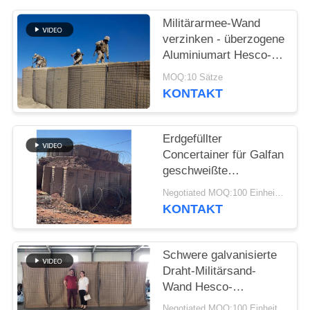
Militärarmee-Wand
verzinken - überzogene
Aluminiumart Hesco-
Sperren-Bastions-
MOQ:10 Sätze
defensive Sperren für
KONTAKT
Flut
Erdgefüllter
Concertainer für Galfan
geschweißte
Gabionenbox als
Negotiated MOQ:100 Einheiten
militärische Hesco-
KONTAKT
Barrieren
Schwere galvanisierte
Draht-Militärsand-
Wand Hesco-
Verteidigungs-Sperren
Negotiated MOQ:100 Einheit