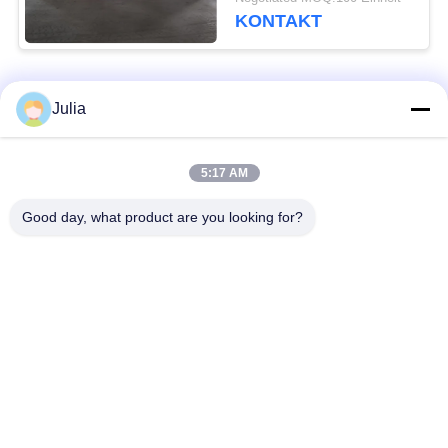
KONTAKT
Beliebte Kategorien
Alle
Julia
Defensive Sperre
Militärsperre
5:17 AM
Good day, what product are you looking for?
Defensive Bastions-
Mit Sand gefüllte
Sperren
Sperren
Rasiermesser-
Sicherheitsstacheldraht
Stacheldraht
MZP Draht Hindernis
Anti-Tank-Draht
bei geringer Sicht