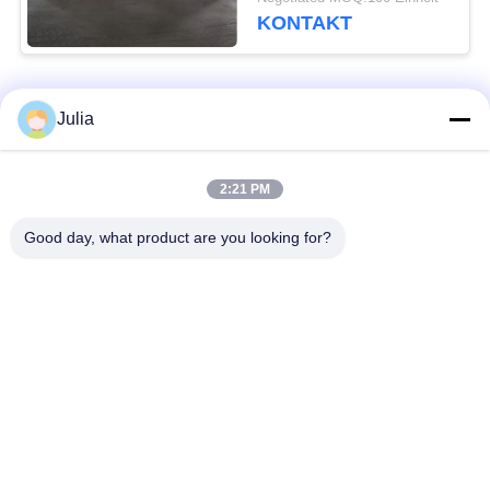
KONTAKT
Beliebte Kategorien
Alle
Julia
Defensive Sperre
Militärsperre
2:21 PM
Good day, what product are you looking for?
Defensive Bastions-
Mit Sand gefüllte
Sperren
Sperren
Rasiermesser-
Sicherheitsstacheldraht
Stacheldraht
MZP Draht Hindernis
Anti-Tank-Draht
bei geringer Sicht