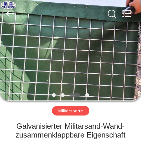
KN
Wire
Mesh
Co.,
Ltd..
All
Rights
Reserved.
HEIM
PRODUKTE
ÜBER
UNS
WERKSBESICHTIGUNG
Militärsperre
QUALITÄTSKONTROLLE
Galvanisierter Militärsand-Wand-
zusammenklappbare Eigenschaft