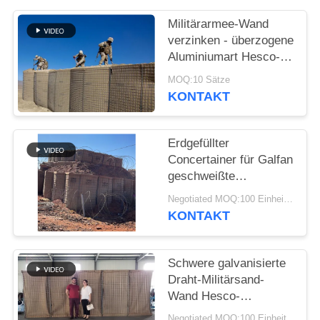
Militärarmee-Wand
verzinken - überzogene
Aluminiumart Hesco-
Sperren-Bastions-
MOQ:10 Sätze
defensive Sperren für
KONTAKT
Flut
Erdgefüllter
Concertainer für Galfan
geschweißte
Gabionenbox als
Negotiated MOQ:100 Einheiten
militärische Hesco-
KONTAKT
Barrieren
Schwere galvanisierte
Draht-Militärsand-
Wand Hesco-
Verteidigungs-Sperren
Negotiated MOQ:100 Einheit