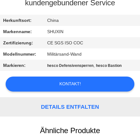
KONTAKT
kundengebundener Service
MIT
UNS
Herkunftsort:
China
Markenname:
SHUXIN
NACHRICHTEN
Zertifizierung:
CE SGS ISO COC
Modellnummer:
Militärsand-Wand
BITTE UM
Markieren:
,
hesco Defensivensperren
hesco Bastion
EIN
ANGEBOT
KONTAKT!
SITEMAP
DETAILS ENTFALTEN
DATENSCHUTZRICHTLINIE
Ähnliche Produkte