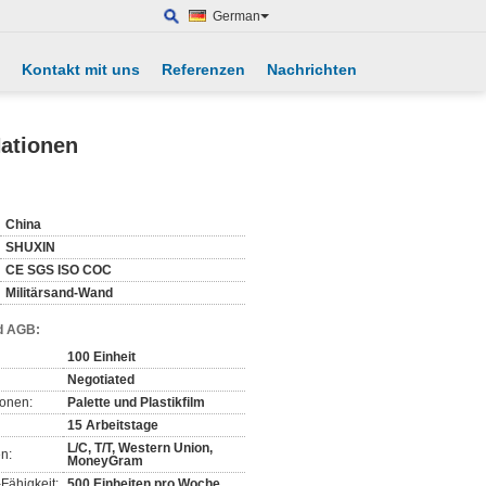
German
Kontakt mit uns
Referenzen
Nachrichten
Nationen
China
SHUXIN
CE SGS ISO COC
Militärsand-Wand
d AGB:
100 Einheit
Negotiated
ionen:
Palette und Plastikfilm
15 Arbeitstage
L/C, T/T, Western Union,
n:
MoneyGram
Fähigkeit:
500 Einheiten pro Woche