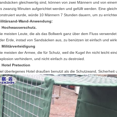
andsäcken gleichwertig sind, können von zwei Männern und von einem
ls zwanzig Minuten aufgerichtet werden und gefüllt werden. Eine glei
onstruiert wurde, würde 10 Männern 7 Stunden dauern, um zu errichte
ilitär
sand-Wand-
Anwendung:
.
Hochwasserschutz.
ie meisten Leute, die als das Bollwerk ganz über dem Fluss verwendet 
der Erde, instad von Sandsäcken aus, zu benützen ist einfach und wirk
.
Militärverteidigung
ie meisten der Armee, die für Schutz, weil die Kugel ihn nicht leicht ei
xplosion verhindern, und nicht einfach zu destroied.
.
Hotel Pretection
iel überlegenes Hotel draußen benutzt als die Schutzwand, Sicherheit