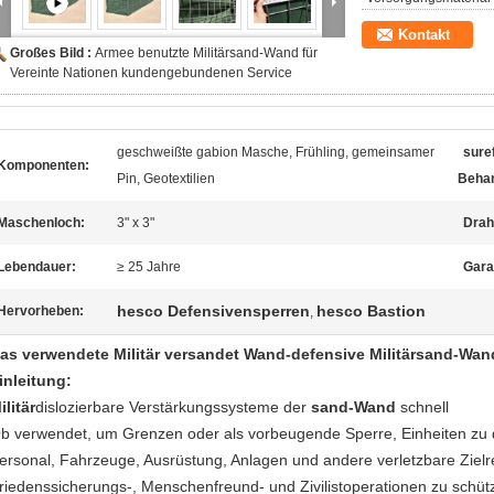
Kontakt
Großes Bild :
Armee benutzte Militärsand-Wand für
Vereinte Nationen kundengebundenen Service
geschweißte gabion Masche, Frühling, gemeinsamer
sure
Komponenten:
Pin, Geotextilien
Behan
Maschenloch:
3" x 3"
Drah
Lebendauer:
≥ 25 Jahre
Gara
hesco Defensivensperren
hesco Bastion
Hervorheben:
,
as verwendete Militär versandet Wand-defensive
Militär
sand-Wan
inleitung:
ilitär
dislozierbare Verstärkungs
systeme der
sand-Wand
schnell
b verwendet, um Grenzen oder als vorbeugende Sperre, Einheiten zu d
ersonal, Fahrzeuge, Ausrüstung, Anlagen und andere verletzbare Zielreg
riedenssicherungs-, Menschenfreund- und Zivilistoperationen zu schüt