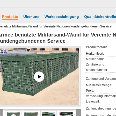
Produkte
Über uns
Werksbesichtigung
Qualitätskontrolle
enutzte Militärsand-Wand für Vereinte Nationen kundengebundenen Service
rmee benutzte Militärsand-Wand für Vereinte 
undengebundenen Service
Produktdetails:
Herkunftsort:
Markenname:
Zertifizierung:
Modellnummer:
Zahlung und Versan
Min Bestellmenge:
Preis:
Verpackung Informat
Lieferzeit:
Zahlungsbedingunge
Versorgungsmaterial-