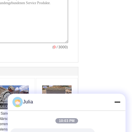
(
0
/ 3000)
Julia
 Sand gefüllte
Golfan beschichtete
itärschutz Hesco-
Militärsand-Wand für
10:03 PM
erren-
Nothochwasserschutz-
hlenstoffarmer
Sand-Farbe