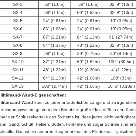
SX-3
39" (1.0m)
39" (1.0m)
32' 9" (10m)
SX-4
39" (1.0m)
60" (1.52m)
32' 9" (10m)
SX-5
24" (0.61m)
24" (0.61m)
10' (3.05m)
SX-6
66" (1.68m)
24" (0.61m)
10' (3.05m)
SX-7
87" (2.21m)
84" (2.13m)
91' (27.74m)
SX-8
54" (1.37m)
48" (1.22m)
32' 9" (10m)
SX-9
39" (1.0m)
30" (0.76m)
30' (9.14m)
SX-10
87" (2.21m)
60" (1.52m)
100 ' (30.5m)
SX-11
48" (1.22m)
12" (0.30m)
4' (1.22m)
SX-12
84" (2.13m)
42" (1.06m)
108' (33m)
SX-19
108" (2.74m)
42" (1.06m)
10' 5" (3.18m)
ilitär
sand-Wand-
Eigenschaften:
ilitär
sand-Wand
kann zu jeder erforderlichen Länge und zu irgendein
erbindungssystem gesteht dem Benutzer große Flexibilität in den Konf
iner der Schlüsselvorteile des Systems ist, dass jedes leicht verfügbar
ann. Sand, Schutt, Felsen, Boden, konkrete und sogar Schnee sind erf
chneller Bau ist ein anderes Hauptmerkmal des Produktes. Typischen