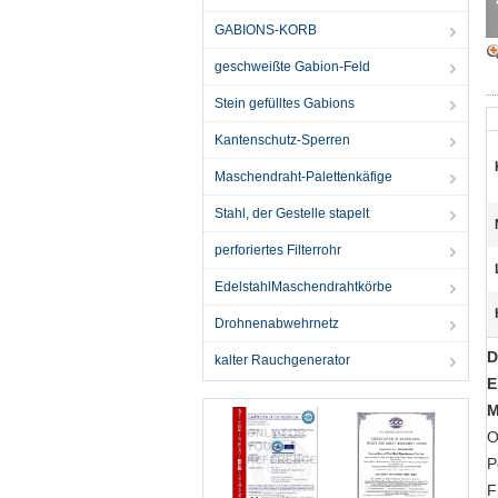
GABIONS-KORB
geschweißte Gabion-Feld
Stein gefülltes Gabions
Kantenschutz-Sperren
Maschendraht-Palettenkäfige
Stahl, der Gestelle stapelt
perforiertes Filterrohr
EdelstahlMaschendrahtkörbe
Drohnenabwehrnetz
D
kalter Rauchgenerator
E
M
O
P
F