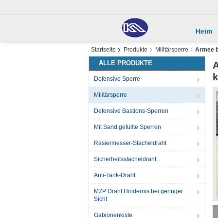
Heim
Startseite
Produkte
Militärsperre
Armee b
ALLE PRODUKTE
A
k
Defensive Sperre
Militärsperre
Defensive Bastions-Sperren
Mit Sand gefüllte Sperren
Rasiermesser-Stacheldraht
Sicherheitsstacheldraht
Anti-Tank-Draht
MZP Draht Hindernis bei geringer
Sicht
Gabionenkiste