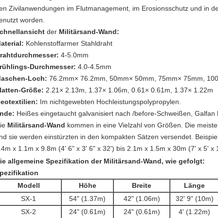
en Zivilanwendungen im Flutmanagement, im Erosionsschutz und in d
enutzt worden.
chnellansicht
der
Militär
sand-Wand
:
aterial:
Kohlenstoffarmer Stahldraht
rahtdurchmesser:
4-5.0mm
rühlings-Durchmesser:
4.0-4.5mm
aschen-Loch:
76.2mm× 76.2mm, 50mm× 50mm, 75mm× 75mm, 1
latten-Größe:
2.21× 2.13m, 1.37× 1.06m, 0.61× 0.61m, 1.37× 1.22m
eotextilien:
Im nichtgewebten Hochleistungspolypropylen.
nde:
Heißes eingetaucht galvanisiert nach /before-Schweißen, Galfan 
ie
Militär
sand-Wand
kommen in eine Vielzahl von Größen. Die meist
nd sie werden einstürzten in den kompakten Sätzen versendet. Beispie
.4m x 1.1m x 9.8m (4' 6" x 3' 6" x 32') bis 2.1m x 1.5m x 30m (7' x 5' x 1
ie allgemeine Spezifikation der
Militär
sand-Wand,
wie gefolgt:
pezifikation
Modell
Höhe
Breite
Länge
SX-1
54" (1.37m)
42" (1.06m)
32' 9" (10m)
SX-2
24" (0.61m)
24" (0.61m)
4' (1.22m)