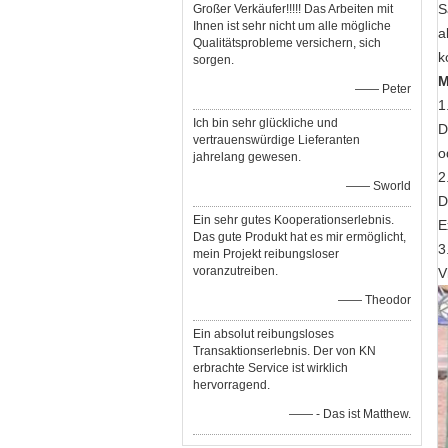
S
Großer Verkäufer!!!!! Das Arbeiten mit
Ihnen ist sehr nicht um alle mögliche
a
Qualitätsprobleme versichern, sich
k
sorgen.
M
—— Peter
1
Ich bin sehr glückliche und
D
vertrauenswürdige Lieferanten
o
jahrelang gewesen.
2
—— Sworld
D
Ein sehr gutes Kooperationserlebnis.
E
Das gute Produkt hat es mir ermöglicht,
3
mein Projekt reibungsloser
voranzutreiben.
V
—— Theodor
Ein absolut reibungsloses
Transaktionserlebnis. Der von KN
erbrachte Service ist wirklich
hervorragend.
—— - Das ist Matthew.