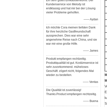
Ein sehr gutes Einkaufserlebnis. Der
Kundenservice von Melody ist
erstklassig und hat mir bei der Lösung
vieler Probleme geholfen.
—— Aydan
Ich möchte Cora meinen tiefsten Dank
für ihre herzliche Gastfreundschaft
aussprechen. Dies war eine sehr
angenehme Reise nach China, und sie
war mir eine große Hilfe.
—— James
Produkt empfangen rechtzeitig.
Produktqualität ist gut. Kostümservice ist
sehr zuvorkommend. müheloses
Geschäft. zögert nicht, folgendes Mal
M
wieder zu bestellen.
M
—— Ventas
V
Die Qualität ist zuverlässig!
E
Thanks.Product empfangen rechtzeitig.
k
—— Buena
S