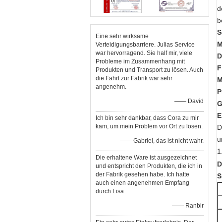
d
b
S
Eine sehr wirksame
M
Verteidigungsbarriere. Julias Service
war hervorragend. Sie half mir, viele
D
Probleme im Zusammenhang mit
F
Produkten und Transport zu lösen. Auch
die Fahrt zur Fabrik war sehr
M
angenehm.
P
—— David
G
E
Ich bin sehr dankbar, dass Cora zu mir
kam, um mein Problem vor Ort zu lösen.
D
u
—— Gabriel, das ist nicht wahr.
1
Die erhaltene Ware ist ausgezeichnet
D
und entspricht den Produkten, die ich in
der Fabrik gesehen habe. Ich hatte
S
auch einen angenehmen Empfang
durch Lisa.
—— Ranbir