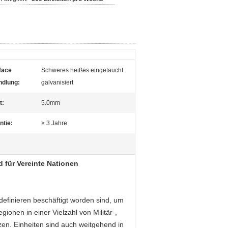
face
Schweres heißes eingetaucht
dlung:
galvanisiert
t:
5.0mm
ntie:
≥ 3 Jahre
d
für Vereinte Nationen
efinieren beschäftigt worden sind, um
ionen in einer Vielzahl von Militär-,
zen. Einheiten sind auch weitgehend in