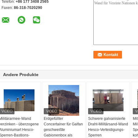
Telefon:
+86 177 3408 2565
Faxen:
86-318-7020290
Andere Produkte
Militärarmee-Wand
Erdgefüllter
Schwere galvanisierte
Mit
verzinken - überzogene
Concertainer für Galfan
Draht-Militärsand-Wand
Mil
Aluminiumart Hesco-
geschweißte
Hesco-Verteidigungs-
Sp
Sperren-Bastions-
Gabionenbox als
Sperren
ko