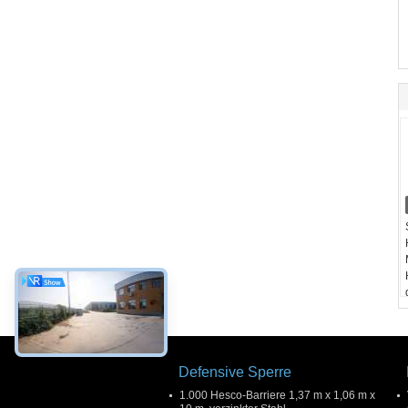
Defensive Sperre
1.000 Hesco-Barriere 1,37 m x 1,06 m x