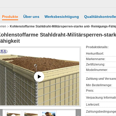
Produkte
Über uns
Werksbesichtigung
Qualitätskontrolle
erren
Kohlenstoffarme Stahldraht-Militärsperren-starke anti- Reinigungs-Fähi
ohlenstoffarme Stahldraht-Militärsperren-stark
ähigkeit
Produktdetails:
Herkunftsort:
Markenname:
Zertifizierung:
Modellnummer:
Zahlung und Versan
Min Bestellmenge:
Preis:
Verpackung Informat
Lieferzeit:
Zahlungsbedingunge