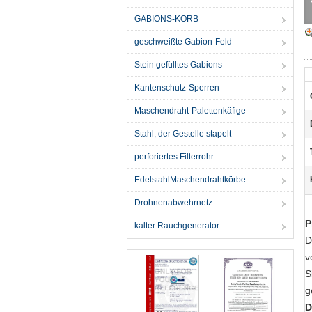
GABIONS-KORB
geschweißte Gabion-Feld
Stein gefülltes Gabions
Kantenschutz-Sperren
Maschendraht-Palettenkäfige
Stahl, der Gestelle stapelt
perforiertes Filterrohr
EdelstahlMaschendrahtkörbe
Drohnenabwehrnetz
P
kalter Rauchgenerator
D
v
S
g
D