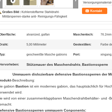
Versorgungsmaterial-
Kontakt
Großes Bild :
Kohlenstoffarme Stahldraht-
Militärsperren-starke anti- Reinigungs-Fähigkeit
Oberfläche:
alvanized, galfan
Maschenloch:
76.2mm 
Draht:
5,00 Millimeter
Geotextilien:
Farbe d
Typ:
geschweißte Masche gabions
Port:
xingang,
Stützmauer des Maschendrahts
Bastionssperre
Hervorheben:
,
Ummauern dislozierbare defensive Bastionssperren der Mil
rodukt-
Beschreibung:
ie gabion
Bastion
ist ein modernes gabion, das hauptsächlich für Hoc
erwendet wird.
ie wird von einer zusammenklappbaren Maschendrahtbehälter- und 
emacht.
efensive Bastionssperren
ummauern Conponents: