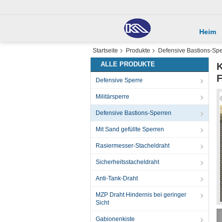
Heim
Startseite
Produkte
Defensive Bastions-Sp
ALLE PRODUKTE
K
F
Defensive Sperre
Militärsperre
Defensive Bastions-Sperren
Mit Sand gefüllte Sperren
Rasiermesser-Stacheldraht
Sicherheitsstacheldraht
Anti-Tank-Draht
MZP Draht Hindernis bei geringer
Sicht
Gabionenkiste