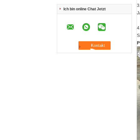
3
Ich bin online Chat Jetzt
J
4
S
P