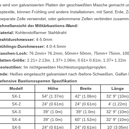
s wird von galvanisierten Platten der geschweißten Masche gemacht u
eptextile, können Frühling und andere Installationen, mit Sand, Erde, Z
peparate Zelle verwendet, oder gekommene Zellen verbinden zusamm
chnellansicht der Militärbastions-Wand:
aterial:
Kohlenstoffarmer Stahldraht
rahtdurchmesser:
4-5.0mm
rühlings-Durchmesser:
4.0-4.5mm
aschen-Loch:
76.2mm× 76.2mm, 50mm× 50mm, 75mm× 75mm, 1
latten-Größe:
2.21× 2.13m, 1.37× 1.06m, 0.61× 0.61m, 1.37× 1.22m
eotextilien:
Im nichtgewebten Hochleistungspolypropylen.
nde:
Heißes eingetaucht galvanisiert nach /before-Schweißen, Galfan 
efensive Bastionssperren
Spezifikation
Modell
Höhe
Breite
Länge
SX-1
54" (1.37m)
42" (1.06m)
32' 9" (10m)
SX-2
24" (0.61m)
24" (0.61m)
4' (1.22m)
SX-3
39" (1.0m)
39" (1.0m)
32' 9" (10m)
SX-4
39" (1.0m)
60" (1.52m)
32' 9" (10m)
SX-5
24" (0.61m)
24" (0.61m)
10' (3.05m)