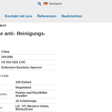
German
Kontakt mit uns
Referenzen
Nachrichten
gkeit
e anti- Reinigungs-
China
SHUXIN
CE ISO SGS COC
Defensive Bastions-Sperren
d AGB:
100 Einheit
Negotiated
Palette und Plastikfilm
ionen:
draußen
10 Arbeitstage
L/C, T/T, Western Union,
n:
MoneyGram