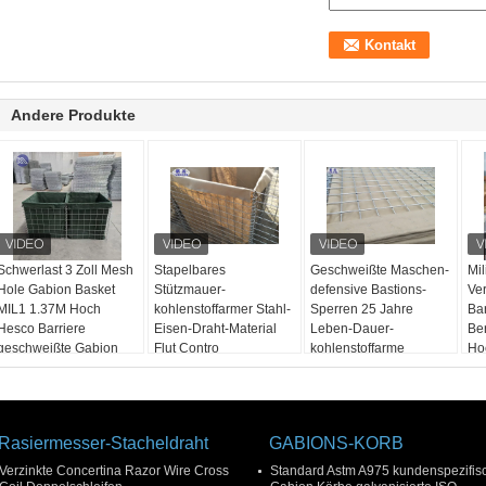
Andere Produkte
Schwerlast 3 Zoll Mesh
Stapelbares
Geschweißte Maschen-
Mil
Hole Gabion Basket
Stützmauer-
defensive Bastions-
Ve
MIL1 1.37M Hoch
kohlenstoffarmer Stahl-
Sperren 25 Jahre
Bar
Hesco Barriere
Eisen-Draht-Material
Leben-Dauer-
Ber
geschweißte Gabion
Flut Contro
kohlenstoffarme
Ho
Box mit Geotextil Stoff
Stahldraht-
ausgekleidet
Rasiermesser-Stacheldraht
GABIONS-KORB
Verzinkte Concertina Razor Wire Cross
Standard Astm A975 kundenspezifis