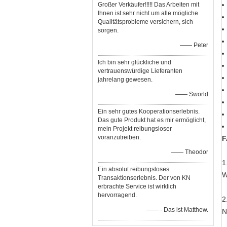
Großer Verkäufer!!!!! Das Arbeiten mit
Ihnen ist sehr nicht um alle mögliche
Qualitätsprobleme versichern, sich
sorgen.
—— Peter
Ich bin sehr glückliche und
vertrauenswürdige Lieferanten
jahrelang gewesen.
—— Sworld
Ein sehr gutes Kooperationserlebnis.
Das gute Produkt hat es mir ermöglicht,
mein Projekt reibungsloser
voranzutreiben.
F
—— Theodor
1
Ein absolut reibungsloses
W
Transaktionserlebnis. Der von KN
erbrachte Service ist wirklich
hervorragend.
2
—— - Das ist Matthew.
N