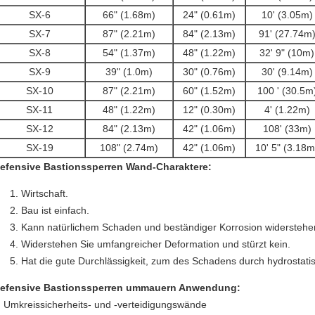
SX-6
66" (1.68m)
24" (0.61m)
10' (3.05m)
SX-7
87" (2.21m)
84" (2.13m)
91' (27.74m
SX-8
54" (1.37m)
48" (1.22m)
32' 9" (10m)
SX-9
39" (1.0m)
30" (0.76m)
30' (9.14m)
SX-10
87" (2.21m)
60" (1.52m)
100 ' (30.5m
SX-11
48" (1.22m)
12" (0.30m)
4' (1.22m)
SX-12
84" (2.13m)
42" (1.06m)
108' (33m)
SX-19
108" (2.74m)
42" (1.06m)
10' 5" (3.18m
efensive Bastionssperren
Wand-Charaktere:
Wirtschaft.
Bau ist einfach.
Kann natürlichem Schaden und beständiger Korrosion widerstehe
Widerstehen Sie umfangreicher Deformation und stürzt kein.
Hat die gute Durchlässigkeit, zum des Schadens durch hydrostati
efensive Bastionssperren
ummauern Anwendung:
Umkreissicherheits- und -verteidigungswände