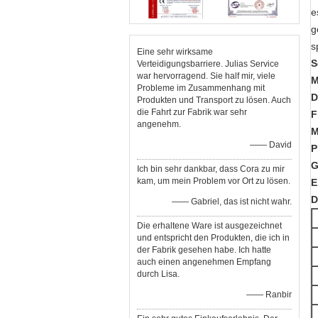
e
g
s
Eine sehr wirksame
S
Verteidigungsbarriere. Julias Service
war hervorragend. Sie half mir, viele
M
Probleme im Zusammenhang mit
D
Produkten und Transport zu lösen. Auch
die Fahrt zur Fabrik war sehr
F
angenehm.
M
—— David
P
G
Ich bin sehr dankbar, dass Cora zu mir
kam, um mein Problem vor Ort zu lösen.
E
D
—— Gabriel, das ist nicht wahr.
Die erhaltene Ware ist ausgezeichnet
und entspricht den Produkten, die ich in
der Fabrik gesehen habe. Ich hatte
auch einen angenehmen Empfang
durch Lisa.
—— Ranbir