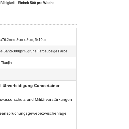
Fähigkeit:
Einheit 500 pro Woche
x76.2mm, 8cm x 8cm, 5x10cm
es Sand-300gsm, grüne Farbe, beige Farbe
 Tianjin
itärverteidigung Concertainer
hwasserschutz und Militärverstärkungen
-Beanspruchungsgewebezwischenlage