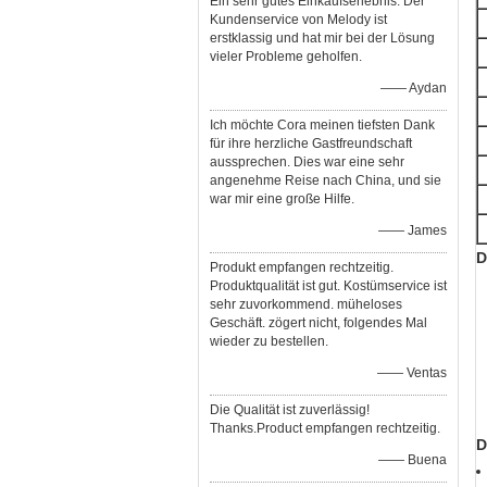
Ein sehr gutes Einkaufserlebnis. Der
Kundenservice von Melody ist
erstklassig und hat mir bei der Lösung
vieler Probleme geholfen.
—— Aydan
Ich möchte Cora meinen tiefsten Dank
für ihre herzliche Gastfreundschaft
aussprechen. Dies war eine sehr
angenehme Reise nach China, und sie
war mir eine große Hilfe.
—— James
D
Produkt empfangen rechtzeitig.
Produktqualität ist gut. Kostümservice ist
sehr zuvorkommend. müheloses
Geschäft. zögert nicht, folgendes Mal
wieder zu bestellen.
—— Ventas
Die Qualität ist zuverlässig!
Thanks.Product empfangen rechtzeitig.
D
—— Buena