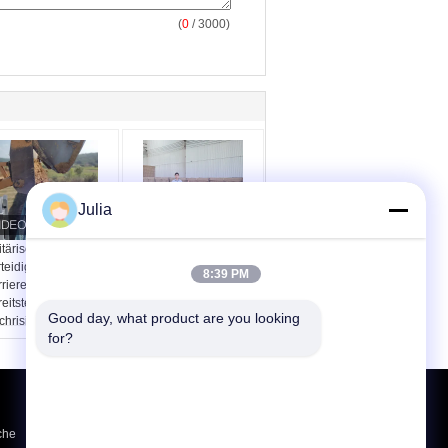
(
0
/ 3000)
Julia
itärische mobile
Geotextil Bastion
rteidigungsbastion
Barrieren
8:39 PM
riere schnelle
Abwehrbarriere Arabien
eitstellung für
Tragbar Schnell
Good day, what product are you looking 
chrisikogebiete
installieren Anti-Streik
for?
Produktion fähig
Referenzen
che
Senden