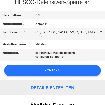
KONTAKT
HESCO-Defensiven-Sperre an
MIT
UNS
Herkunftsort:
CN
Markenname:
SHUXIN
NACHRICHTEN
Zertifizierung:
CE, ISO, SGS, SASO, PVOC,COC, FM A, FM
E, CO
BITTE UM
Modellnummer:
Mil-Reihe
EIN
Markieren:
,
geschweißte Masche gabions
definieren Sie Sperre
ANGEBOT
KONTAKT!
SITEMAP
DETAILS ENTFALTEN
DATENSCHUTZRICHTLINIE