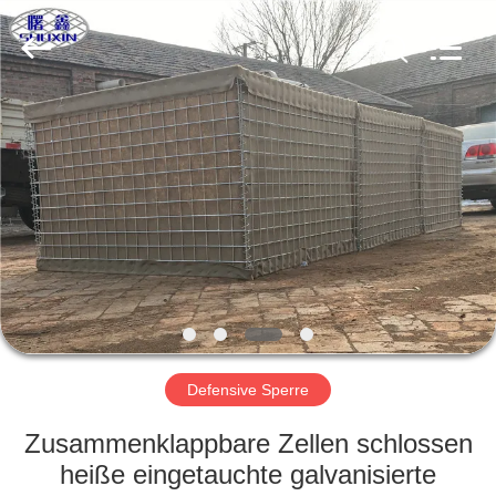
KN
Wire
Mesh
Co.,
Ltd..
All
Rights
Reserved.
HEIM
PRODUKTE
ÜBER
UNS
WERKSBESICHTIGUNG
Defensive Sperre
QUALITÄTSKONTROLLE
Zusammenklappbare Zellen schlossen
heiße eingetauchte galvanisierte