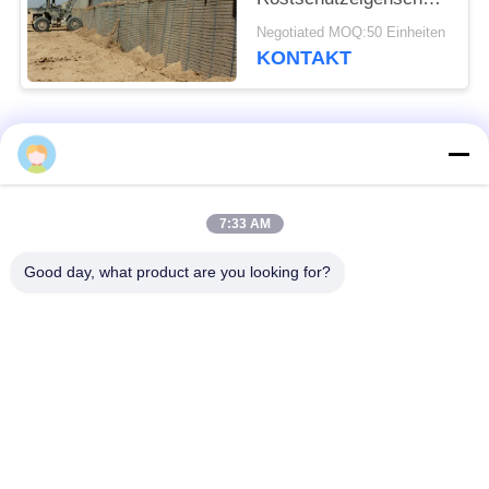
Gavanized
Negotiated MOQ:50 Einheiten
KONTAKT
Beliebte Kategorien
Alle
Defensive Sperre
Militärsperre
7:33 AM
Good day, what product are you looking for?
Defensive Bastions-
Mit Sand gefüllte
Sperren
Sperren
Rasiermesser-
Sicherheitsstacheldraht
Stacheldraht
MZP Draht Hindernis
Anti-Tank-Draht