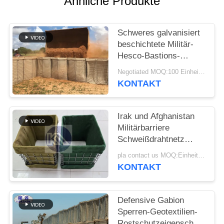
Ähnliche Produkte
Schweres galvanisiert
beschichtete Militär-
Hesco-Bastions-
Sperren-System
Negotiated MOQ:100 Einheiten
defensive Hesco-
KONTAKT
Sperre
Irak und Afghanistan
Militärbarriere
Schweißdrahtnetz
Hesco
pla contact us MOQ:Einheit 10
Verteidigungsbarriere
KONTAKT
mit Geotextilstoff
Defensive Gabion
Sperren-Geotextilien-
Rostschutzeigenschaft