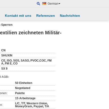
German
Kontakt mit uns
Referenzen
Nachrichten
s-Sperren
tilien zeichneten Militär-
CN
SHUXIN
CE, ISO, SGS, SASO, PVOC,COC, FM
A, FM E, CO
SX 9
d AGB:
50 Einheiten
Negotiated
ionen:
Palette
15 Arbeitstage
L/C, T/T, Western Union,
n:
MoneyGram, Paypal, T/A