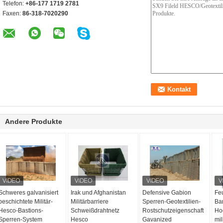
Telefon:
+86-177 1719 2781
Faxen:
86-318-7020290
Andere Produkte
Schweres galvanisiert
Irak und Afghanistan
Defensive Gabion
Fe
beschichtete Militär-
Militärbarriere
Sperren-Geotextilien-
Bar
Hesco-Bastions-
Schweißdrahtnetz
Rostschutzeigenschaft
Ho
Sperren-System
Hesco
Gavanized
mil