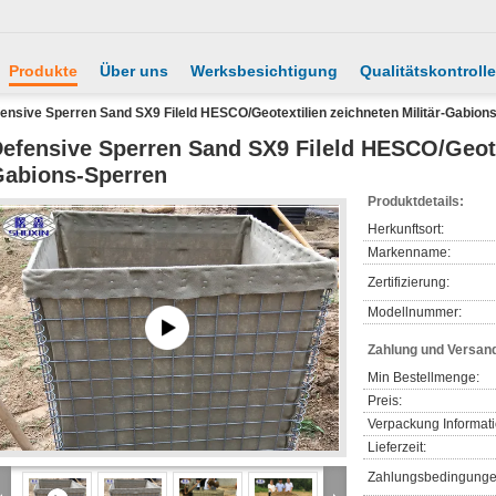
Produkte
Über uns
Werksbesichtigung
Qualitätskontrolle
ensive Sperren Sand SX9 Fileld HESCO/Geotextilien zeichneten Militär-Gabion
efensive Sperren Sand SX9 Fileld HESCO/Geotex
abions-Sperren
Produktdetails:
Herkunftsort:
Markenname:
Zertifizierung:
Modellnummer:
Zahlung und Versan
Min Bestellmenge:
Preis:
Verpackung Informat
Lieferzeit:
Zahlungsbedingunge