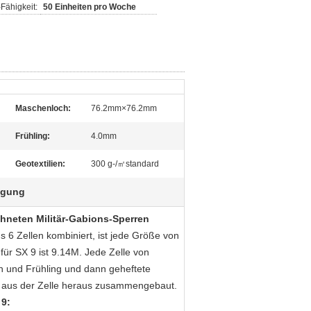
Fähigkeit:
50 Einheiten pro Woche
Maschenloch:
76.2mm×76.2mm
Frühling:
4.0mm
Geotextilien:
300 g-/㎡standard
igung
chneten Militär-Gabions-Sperren
us 6 Zellen kombiniert, ist jede Größe von
ür SX 9 ist 9.14M. Jede Zelle von
en und Frühling und dann geheftete
e aus der Zelle heraus zusammengebaut.
 9: