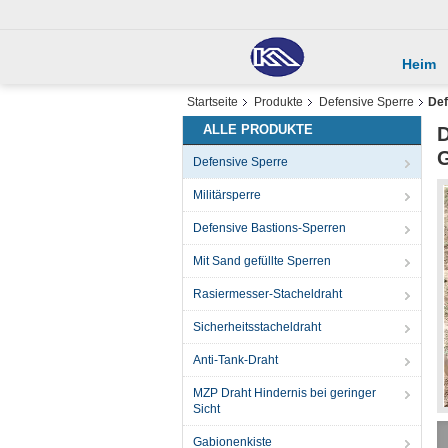
Heim
Startseite
Produkte
Defensive Sperre
Def
ALLE PRODUKTE
D
G
Defensive Sperre
Militärsperre
Defensive Bastions-Sperren
Mit Sand gefüllte Sperren
Rasiermesser-Stacheldraht
Sicherheitsstacheldraht
Anti-Tank-Draht
MZP Draht Hindernis bei geringer
Sicht
Gabionenkiste