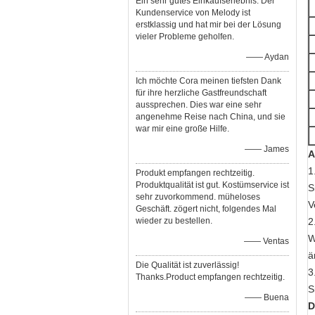
Ein sehr gutes Einkaufserlebnis. Der
Kundenservice von Melody ist
erstklassig und hat mir bei der Lösung
vieler Probleme geholfen.
—— Aydan
Ich möchte Cora meinen tiefsten Dank
für ihre herzliche Gastfreundschaft
aussprechen. Dies war eine sehr
angenehme Reise nach China, und sie
war mir eine große Hilfe.
—— James
A
1
Produkt empfangen rechtzeitig.
Produktqualität ist gut. Kostümservice ist
S
sehr zuvorkommend. müheloses
V
Geschäft. zögert nicht, folgendes Mal
wieder zu bestellen.
2
W
—— Ventas
ä
Die Qualität ist zuverlässig!
3
Thanks.Product empfangen rechtzeitig.
S
—— Buena
D