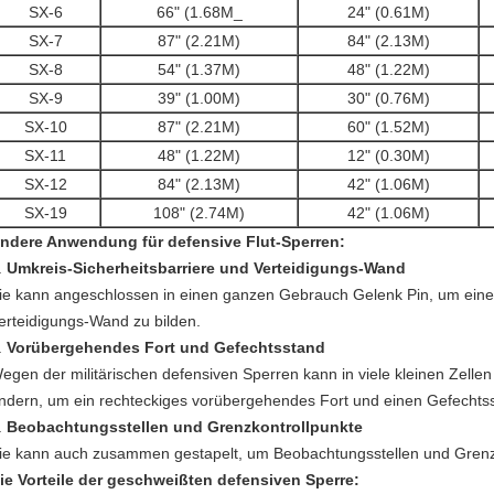
SX
-6
66" (1.68M_
24" (0.61M)
SX
-7
87" (2.21M)
84" (2.13M)
SX
-8
54" (1.37M)
48" (1.22M)
SX
-9
39" (1.00M)
30" (0.76M)
SX
-10
87" (2.21M)
60" (1.52M)
SX
-11
48" (1.22M)
12" (0.30M)
SX
-12
84" (2.13M)
42" (1.06M)
SX
-19
108" (2.74M)
42" (1.06M)
ndere Anwendung für defensive Flut-Sperren:
.
Umkreis-Sicherheitsbarriere und Verteidigungs-Wand
ie kann angeschlossen in einen ganzen Gebrauch Gelenk Pin, um eine 
erteidigungs-Wand zu bilden.
.
Vorübergehendes Fort und Gefechtsstand
egen der militärischen defensiven Sperren kann in viele kleinen Zellen 
ndern, um ein rechteckiges vorübergehendes Fort und einen Gefechtss
.
Beobachtungsstellen und Grenzkontrollpunkte
ie kann auch zusammen gestapelt, um Beobachtungsstellen und Grenzk
ie Vorteile der geschweißten defensiven Sperre: