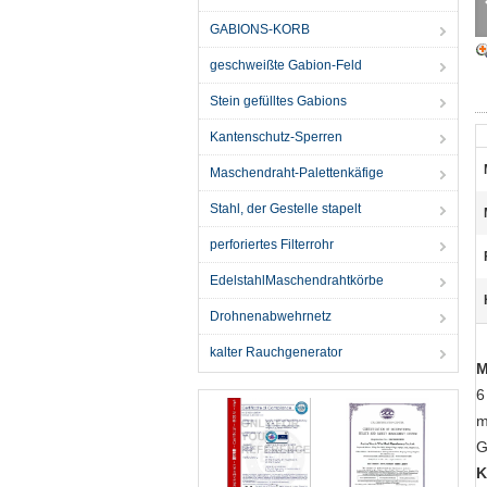
GABIONS-KORB
geschweißte Gabion-Feld
Stein gefülltes Gabions
Kantenschutz-Sperren
Maschendraht-Palettenkäfige
Stahl, der Gestelle stapelt
perforiertes Filterrohr
EdelstahlMaschendrahtkörbe
Drohnenabwehrnetz
kalter Rauchgenerator
M
6
m
G
K