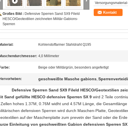
Versorgungsmaterial-
Kontakt
Großes Bild :
Defensive Sperren Sand SX9 Fileld
HESCO/Geotextilien zeichneten Militär-Gabions-
Sperren
Material:
Kohlenstoffarmer Stahldraht Q195
Maschendurchmesser:
4,0 Millimeter
Farbe:
Beige oder Militärgrün, besonders angefertigt
geschweißte Masche gabions
Sperrenverteid
Hervorheben:
,
Defensive Sperren Sand SX9 Fileld HESCO/Geotextilien zei
it Sand gefüllte HESCO defensive Sperren SX 9
wird 2 Teile contini
 Zellen hohes 1.37M, 0.76M widht und 4.57M Länge, die Gesamtlänge f
ilitärischen defensiven Sperren wird durch Maschen-Platte, Geotextili
eotextilien auf der Maschenplatte zum prevetn der Sand oder die Erd
urze Einleitung von geschweißten Gabion defensiven Sperren SX