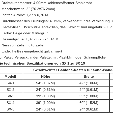
.
Drahtdurchmesser: 4.00mm kohlenstoffarmer Stahldraht
.
Maschenweite: 3" (76.2x76.2mm)
.
Platten-Größe: 1,37 x 0,76
M
.
Durchmesser des Frühlinges: 4.0mm, verwendet für die Verbindung
.
Geotextilien: UVschutz-Geotextilien, das Gewicht sind ungefähr 250 
.
Farbe: Beige oder Militärgrün
.
Gesamtgröße:
1,37 x 0,76 x 9,14 M
.
Nein von Zellen: 6+6 Zellen
.
Ende: Heißes eingetaucht galvanisiert
0.
Paket: Verpackt in der Palette, mit Plastikfilm oder Schrumpffolie
ie technischen Spezifikationen von SX 1 zu SX 19
Geschweißter Gabions-Kasten für Sand-Wand
Modell
Höhe
Breite
SX-1
54" (1.37M)
42" (1.06M)
SX
-2
24" (0.61M)
24" (0.61M)
SX
-3
39" (1.00M)
39" (1.00M)
SX
-4
39" (1.00M)
60" (1.52M)
SX
-5
24" (0.61M)
24" (0.61M)