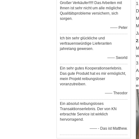
Großer Verkäufer!!!!! Das Arbeiten mit
1
Ihnen ist sehr nicht um alle mögliche
D
Qualitätsprobleme versichern, sich
M
sorgen.
M
—— Peter
J
Ich bin sehr glückliche und
2
vertrauenswürdige Lieferanten
M
jahrelang gewesen.
w
—— Sworld
3
Ein sehr gutes Kooperationserlebnis.
A
Das gute Produkt hat es mir ermöglicht,
g
mein Projekt reibungsloser
voranzutreiben.
e
—— Theodor
Ein absolut reibungsloses
Transaktionserlebnis. Der von KN
erbrachte Service ist wirklich
hervorragend.
—— - Das ist Matthew.