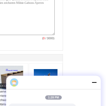
(
0
/ 3000)
uerverzinkte Hesco-
Korb-Bastions-
riere für
militärischesmit sand
1:28 PM
chwasserschutz und
gefülltes Mil 1 4.0mm
itärische
Hesco