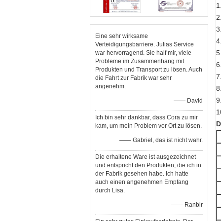
1
2
3
Eine sehr wirksame
4
Verteidigungsbarriere. Julias Service
5
war hervorragend. Sie half mir, viele
Probleme im Zusammenhang mit
6
Produkten und Transport zu lösen. Auch
7
die Fahrt zur Fabrik war sehr
angenehm.
8
9
—— David
1
Ich bin sehr dankbar, dass Cora zu mir
D
kam, um mein Problem vor Ort zu lösen.
—— Gabriel, das ist nicht wahr.
Die erhaltene Ware ist ausgezeichnet
und entspricht den Produkten, die ich in
der Fabrik gesehen habe. Ich hatte
auch einen angenehmen Empfang
durch Lisa.
—— Ranbir