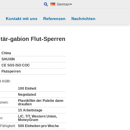
German
Kontakt mit uns
Referenzen
Nachrichten
itär-gabion Flut-Sperren
China
SHUXIN
CE SGS ISO COC
Flutsperren
d AGB:
100 Einheit
Negotiated
Plastikfilm der Palette dann
ionen:
draußen
15 Arbeitstage
L/C, T/T, Western Union,
n:
MoneyGram
Fähigkeit:
500 Einheiten pro Woche