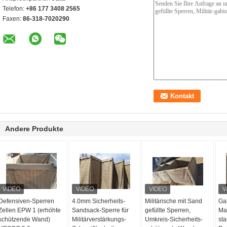
Telefon:
+86 177 3408 2565
Faxen:
86-318-7020290
Andere Produkte
Defensiven-Sperren
4.0mm Sicherheits-
Militärische mit Sand
Gal
Zellen EPW 1 (erhöhte
Sandsack-Sperre für
gefüllte Sperren,
Ma
schützende Wand)
Militärverstärkungs-
Umkreis-Sicherheits-
sta