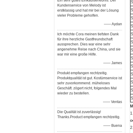
Ein sehr gutes Einkaufserlebnis. Der
S
Kundenservice von Melody ist
S
erstklassig und hat mir bei der Lösung
vieler Probleme geholfen.
S
—— Aydan
S
S
Ich möchte Cora meinen tiefsten Dank
für ihre herzliche Gastfreundschaft
S
aussprechen. Dies war eine sehr
angenehme Reise nach China, und sie
S
war mir eine große Hilfe.
S
—— James
S
Produkt empfangen rechtzeitig.
S
Produktqualität ist gut. Kostümservice ist
S
sehr zuvorkommend. müheloses
Geschäft. zögert nicht, folgendes Mal
S
wieder zu bestellen.
S
—— Ventas
M
Die Qualität ist zuverlässig!
1
Thanks.Product empfangen rechtzeitig.
o
—— Buena
2