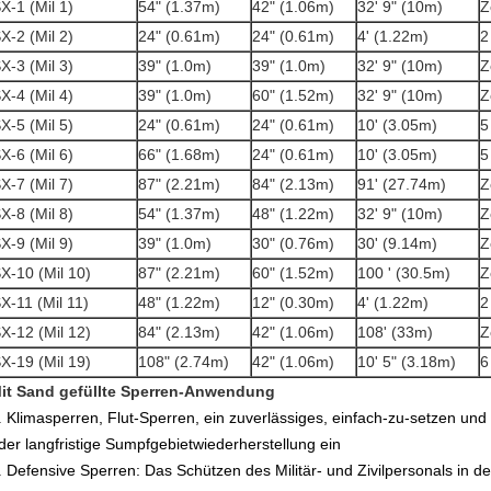
X-1 (Mil 1)
54" (1.37m)
42" (1.06m)
32' 9" (10m)
Z
X-2 (Mil 2)
24" (0.61m)
24" (0.61m)
4' (1.22m)
2
X-3 (Mil 3)
39" (1.0m)
39" (1.0m)
32' 9" (10m)
Z
X-4 (Mil 4)
39" (1.0m)
60" (1.52m)
32' 9" (10m)
Z
X-5 (Mil 5)
24" (0.61m)
24" (0.61m)
10' (3.05m)
5
X-6 (Mil 6)
66" (1.68m)
24" (0.61m)
10' (3.05m)
5
X-7 (Mil 7)
87" (2.21m)
84" (2.13m)
91' (27.74m)
Z
X-8 (Mil 8)
54" (1.37m)
48" (1.22m)
32' 9" (10m)
Z
X-9 (Mil 9)
39" (1.0m)
30" (0.76m)
30' (9.14m)
Z
X-10 (Mil 10)
87" (2.21m)
60" (1.52m)
100 ' (30.5m)
Z
X-11 (Mil 11)
48" (1.22m)
12" (0.30m)
4' (1.22m)
2
X-12 (Mil 12)
84" (2.13m)
42" (1.06m)
108' (33m)
Z
X-19 (Mil 19)
108" (2.74m)
42" (1.06m)
10' 5" (3.18m)
6
it Sand gefüllte Sperren-Anwendung
.
Klimasperren, Flut-Sperren, ein zuverlässiges, einfach-zu-setzen un
der langfristige Sumpfgebietwiederherstellung ein
.
Defensive Sperren: Das Schützen des Militär- und Zivilpersonals in d