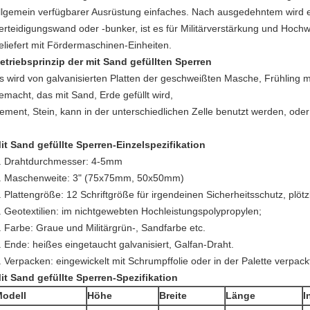
llgemein verfügbarer Ausrüstung einfaches. Nach ausgedehntem wird es 
erteidigungswand oder -bunker, ist es für Militärverstärkung und Hochw
eliefert mit Fördermaschinen-Einheiten.
etriebsprinzip der mit Sand gefüllten Sperren
s wird von galvanisierten Platten der geschweißten Masche, Frühling m
emacht, das mit Sand, Erde gefüllt wird,
ement, Stein, kann in der unterschiedlichen Zelle benutzt werden, ode
it Sand gefüllte Sperren-Einzelspezifikation
.
Drahtdurchmesser: 4-5mm
.
Maschenweite: 3" (75x75mm, 50x50mm)
.
Plattengröße: 12 Schriftgröße für irgendeinen Sicherheitsschutz, plötz
.
Geotextilien: im nichtgewebten Hochleistungspolypropylen;
.
Farbe: Graue und Militärgrün-, Sandfarbe etc.
.
Ende: heißes eingetaucht galvanisiert, Galfan-Draht.
.
Verpacken: eingewickelt mit Schrumpffolie oder in der Palette verpack
it Sand gefüllte Sperren-Spezifikation
odell
Höhe
Breite
Länge
I