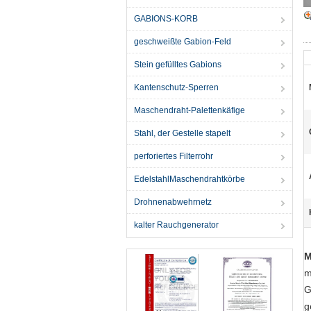
GABIONS-KORB
geschweißte Gabion-Feld
Stein gefülltes Gabions
Kantenschutz-Sperren
Maschendraht-Palettenkäfige
Stahl, der Gestelle stapelt
perforiertes Filterrohr
EdelstahlMaschendrahtkörbe
Drohnenabwehrnetz
kalter Rauchgenerator
M
m
G
g