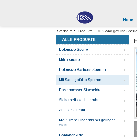
Heim
Startseite
Produkte
Mit Sand gefüllte Sperr
ALLE PRODUKTE
H
Defensive Sperre
Militärsperre
Defensive Bastions-Sperren
Mit Sand gefüllte Sperren
Rasiermesser-Stacheldraht
Sicherheitsstacheldraht
Anti-Tank-Draht
MZP Draht Hindernis bei geringer
Sicht
Gabionenkiste