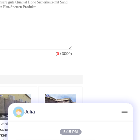
(
0
/ 3000)
Julia
vanisierter Gabions-
Militärische mit Sand
schendraht packt
gefüllte
5:15 PM
rken anti-
Sperren/Gabions-