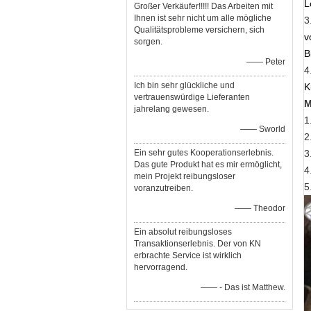
L
Großer Verkäufer!!!!! Das Arbeiten mit
Ihnen ist sehr nicht um alle mögliche
3
Qualitätsprobleme versichern, sich
v
sorgen.
B
—— Peter
4
Ich bin sehr glückliche und
K
vertrauenswürdige Lieferanten
M
jahrelang gewesen.
1
—— Sworld
2
Ein sehr gutes Kooperationserlebnis.
3
Das gute Produkt hat es mir ermöglicht,
4
mein Projekt reibungsloser
5
voranzutreiben.
—— Theodor
Ein absolut reibungsloses
Transaktionserlebnis. Der von KN
erbrachte Service ist wirklich
hervorragend.
—— - Das ist Matthew.