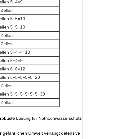
ellen 5+4=9
 Zellen
ellen 5+5=10
ellen 5+5=10
 Zellen
 Zellen
ellen 5+4+4=13
ellen 5+4=9
ellen 6+6=12
ellen 5+5+5+5+5=20
 Zellen
ellen 5+5+5+5+5+5=30
 Zellen
d robuste Lösung für Nothochwasserschutz
er gefährlichen Umwelt verlangt defensive