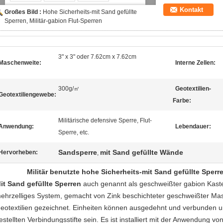
Kontakt
Großes Bild :
Hohe Sicherheits-mit Sand gefüllte
Sperren, Militär-gabion Flut-Sperren
3" x 3" oder 7.62cm x 7.62cm
Maschenweite:
Interne Zellen:
300g/㎡
Geotextilien-
Geotextiliengewebe:
Farbe:
Militärische defensive Sperre, Flut-
Anwendung:
Lebendauer:
Sperre, etc.
Sandsperre
mit Sand gefüllte Wände
Hervorheben:
,
Militär benutzte
hohe Sicherheits-mit Sand gefüllte Sperre
it Sand gefüllte Sperren
auch genannt als geschweißter gabion Kasten,
ehrzelliges System, gemacht von Zink beschichteter geschweißter Ma
eotextilien gezeichnet. Einheiten können ausgedehnt und verbunden 
estellten Verbindungsstifte sein. Es ist installiert mit der Anwendung v