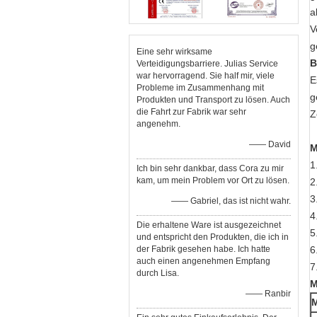
a
V
g
Eine sehr wirksame
B
Verteidigungsbarriere. Julias Service
war hervorragend. Sie half mir, viele
E
Probleme im Zusammenhang mit
g
Produkten und Transport zu lösen. Auch
die Fahrt zur Fabrik war sehr
Z
angenehm.
—— David
M
1
Ich bin sehr dankbar, dass Cora zu mir
kam, um mein Problem vor Ort zu lösen.
2
3
—— Gabriel, das ist nicht wahr.
4
Die erhaltene Ware ist ausgezeichnet
5
und entspricht den Produkten, die ich in
der Fabrik gesehen habe. Ich hatte
6
auch einen angenehmen Empfang
7
durch Lisa.
M
—— Ranbir
M