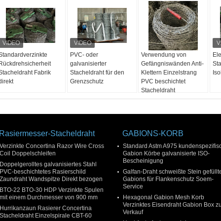
Standardverzinkte
PVC- oder
Verwendung von
Ele
Rückdrehsicherheit
galvanisierter
Gefängniswänden Anti-
Sta
Stacheldraht Fabrik
Stacheldraht für den
Klettern Einzelstrang
Iso
direkt
Grenzschutz
PVC beschichtet
Stacheldraht
Rasiermesser-Stacheldraht
GABIONS-KORB
Verzinkte Concertina Razor Wire Cross
Standard Astm A975 kundenspezifis
Coil Doppelschleifen
Gabion Körbe galvanisierte ISO-
Bescheinigung
Doppelgerolltes galvanisiertes Stahl
PVC-beschichtetes Rasierschild
Galfan-Draht schweißte Stein gefüllt
Zaundraht Wandspitze Direkt bezogen
Gabions für Flankenschutz Soem-
Service
BTO-22 BTO-30 HDP Verzinkte Spulen
mit einem Durchmesser von 900 mm
Hexagonal Gabion Mesh Korb
Verzinktes Eisendraht Gabion Box 
Hurrikanzaun Rasierer Concertina
Verkauf
Stacheldraht Einzelspirale CBT-60