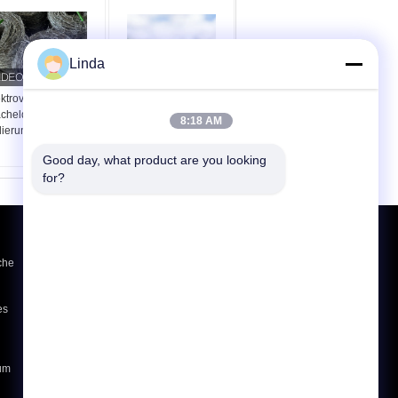
Linda
ktroverzinkte
Verwendung von
cheldraht für
Gefängniswänden
8:18 AM
lierung und Schutz
Doppelstrang-
Traditionelle Wickel aus
Good day, what product are you looking 
Elektro-Stacheldraht
for?
Referenzen
che
Senden
es
E-Mail
Sitemap
|
Mobile Seite
zum