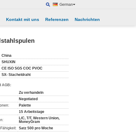
German
Kontakt mit uns
Referenzen
Nachrichten
lstahlspulen
China
SHUXIN
CE ISO SGS COC PVOC
SX- Stacheldraht
d AGB:
Zu verhandeln
Negotiated
ionen:
Palette
15 Arbeitstage
L/C, T/T, Western Union,
n:
MoneyGram
Fähigkeit:
Satz 500 pro Woche