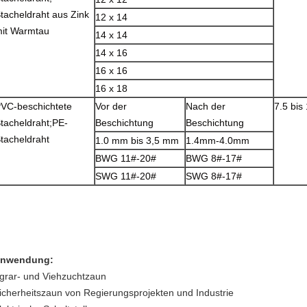
tacheldraht aus Zink
12 x 14
it Warmtau
14 x 14
14 x 16
16 x 16
16 x 18
VC-beschichtete
Vor der
Nach der
7.5 bis
tacheldraht;PE-
Beschichtung
Beschichtung
tacheldraht
1.0 mm bis 3,5 mm
1.4mm-4.0mm
BWG 11#-20#
BWG 8#-17#
SWG 11#-20#
SWG 8#-17#
nwendung:
grar- und Viehzuchtzaun
icherheitszaun von Regierungsprojekten und Industrie