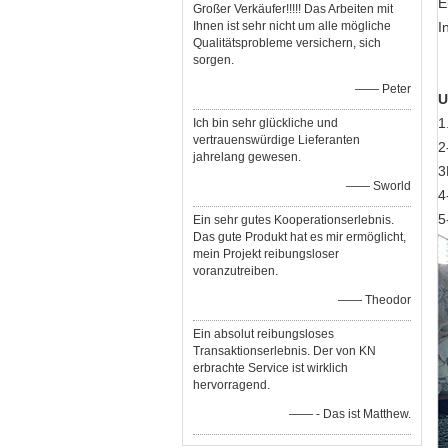
E
Großer Verkäufer!!!!! Das Arbeiten mit
Ihnen ist sehr nicht um alle mögliche
I
Qualitätsprobleme versichern, sich
sorgen.
—— Peter
U
1
Ich bin sehr glückliche und
vertrauenswürdige Lieferanten
2
jahrelang gewesen.
3
—— Sworld
4
5
Ein sehr gutes Kooperationserlebnis.
Das gute Produkt hat es mir ermöglicht,
mein Projekt reibungsloser
voranzutreiben.
—— Theodor
Ein absolut reibungsloses
Transaktionserlebnis. Der von KN
erbrachte Service ist wirklich
hervorragend.
—— - Das ist Matthew.