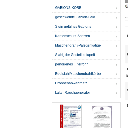
GABIONS-KORB
geschweißte Gabion-Feld
Stein gefülltes Gabions
Kantenschutz-Sperren
Maschendraht-Palettenkäfige
Stahl, der Gestelle stapelt
perforiertes Filterrohr
EdelstahlMaschendrahtkörbe
D
Drohnenabwehrnetz
kalter Rauchgenerator