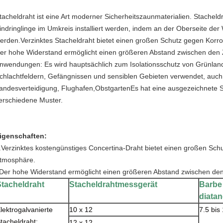
tacheldraht ist eine Art moderner Sicherheitszaunmaterialien. Stachel
indringlinge im Umkreis installiert werden, indem an der Oberseite der
erden.Verzinktes Stacheldraht bietet einen großen Schutz gegen Korr
er hohe Widerstand ermöglicht einen größeren Abstand zwischen den 
nwendungen: Es wird hauptsächlich zum Isolationsschutz von Grünla
chlachtfeldern, Gefängnissen und sensiblen Gebieten verwendet, auc
andesverteidigung, Flughafen,ObstgartenEs hat eine ausgezeichnete S
erschiedene Muster.
igenschaften:
.Verzinktes kostengünstiges Concertina-Draht bietet einen großen Schu
tmosphäre.
Der hohe Widerstand ermöglicht einen größeren Abstand zwischen de
Stacheldraht
Stacheldrahtmessgerät
Barbe
diata
lektrogalvanierte
10 x 12
7.5 bis
tacheldraht;
12 x 12