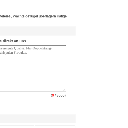
,
teleies
Wachtelgeflügel überlagern Käfige
e direkt an uns
(
0
/ 3000)