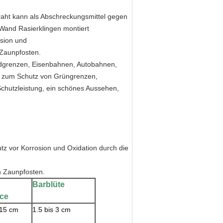
draht kann als Abschreckungsmittel gegen
 Wand Rasierklingen montiert
osion und
Zaunpfosten.
ndgrenzen, Eisenbahnen, Autobahnen,
h zum Schutz von Grüngrenzen,
chutzleistung, ein schönes Aussehen,
tz vor Korrosion und Oxidation durch die
n Zaunpfosten.
Barblüte
nce
 15 cm
1.5 bis 3 cm