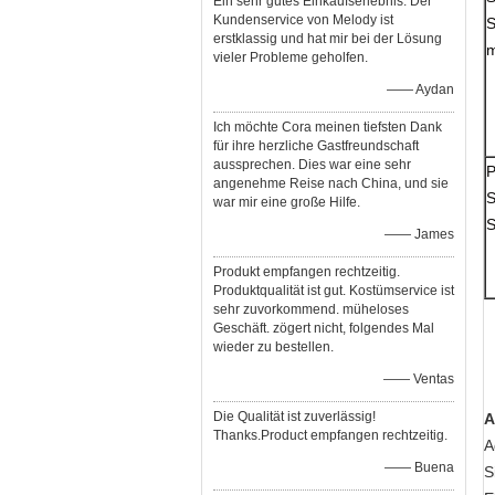
Ein sehr gutes Einkaufserlebnis. Der
Kundenservice von Melody ist
S
erstklassig und hat mir bei der Lösung
m
vieler Probleme geholfen.
—— Aydan
Ich möchte Cora meinen tiefsten Dank
für ihre herzliche Gastfreundschaft
aussprechen. Dies war eine sehr
P
angenehme Reise nach China, und sie
S
war mir eine große Hilfe.
S
—— James
Produkt empfangen rechtzeitig.
Produktqualität ist gut. Kostümservice ist
sehr zuvorkommend. müheloses
Geschäft. zögert nicht, folgendes Mal
wieder zu bestellen.
—— Ventas
Die Qualität ist zuverlässig!
A
Thanks.Product empfangen rechtzeitig.
A
—— Buena
S