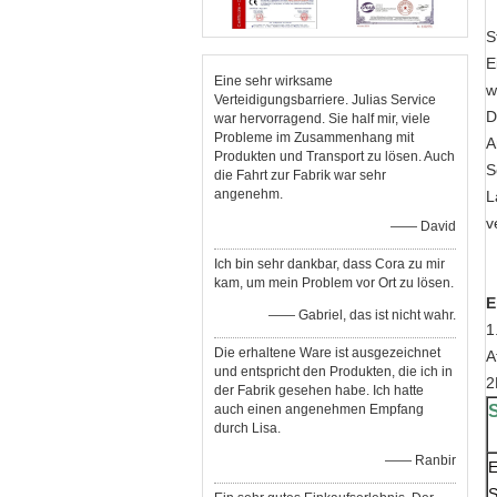
S
E
Eine sehr wirksame
w
Verteidigungsbarriere. Julias Service
D
war hervorragend. Sie half mir, viele
Probleme im Zusammenhang mit
A
Produkten und Transport zu lösen. Auch
S
die Fahrt zur Fabrik war sehr
angenehm.
L
v
—— David
Ich bin sehr dankbar, dass Cora zu mir
kam, um mein Problem vor Ort zu lösen.
E
—— Gabriel, das ist nicht wahr.
1
Die erhaltene Ware ist ausgezeichnet
A
und entspricht den Produkten, die ich in
2
der Fabrik gesehen habe. Ich hatte
auch einen angenehmen Empfang
durch Lisa.
—— Ranbir
E
S