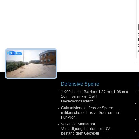
Defensive Sperre
1.000 Hesco-Barriere 1,37 m x 1,06 m x
10 m, verzinkter Stahl,
Hochwasserschutz
Galvanisierte defensive Sperre,
militärische defensive Sperren-multi
Funktion
Verzinkte Stahldraht-
Verteidigungsbarriere mit UV-
beständigem Geotextil