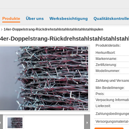
Produkte
Über uns
Werksbesichtigung
Qualitätskontrolle
14er-Doppelstrang-Rückdrehstahlstahlstahlstahlstahlspulen
4er-Doppelstrang-Rückdrehstahlstahlstahlstah
Produktdetails:
Herkunftsort:
Markenname:
Zertifizierung:
Modellnummer:
Zahlung und Versan
Min Bestellmenge:
Preis:
Verpackung Informat
Lieferzeit:
Zahlungsbedingunge
Versorgungsmaterial-