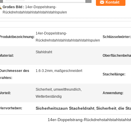
Kontakt
Großes Bild :
14er-Doppelstrang-
Rückdrehstahlstahlstahlstahlstahlspulen
14er-Doppelstrang-
Produktbezeichnung:
Schlüsselwörter:
Rückdrehstahlstahlstahlstahlstahlspulen
Stahldraht
Material:
Oberflächenbeha
Durchmesser des
1.6-3.2mm, maßgeschneidert
Stachellänge:
rahtes:
Sicherheit, umweltfreundlich,
Vorteil:
Anwendung:
Wetterbeständig
Sicherheitszaun Stacheldraht
Sicherheit
die St
Hervorheben:
,
,
14er-Doppelstrang-Rückdrehstahlstahlstahlst