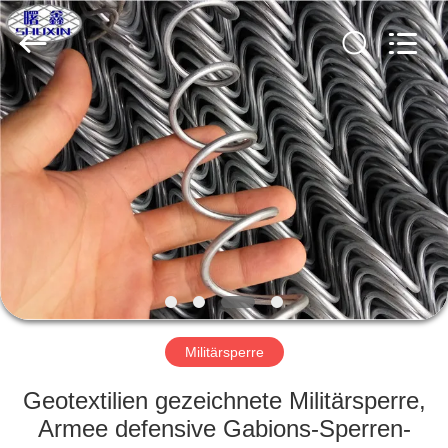
KN
Wire
Mesh
Co.,
Ltd..
All
Rights
Reserved.
HEIM
PRODUKTE
ÜBER
UNS
WERKSBESICHTIGUNG
Militärsperre
QUALITÄTSKONTROLLE
Geotextilien gezeichnete Militärsperre,
Armee defensive Gabions-Sperren-