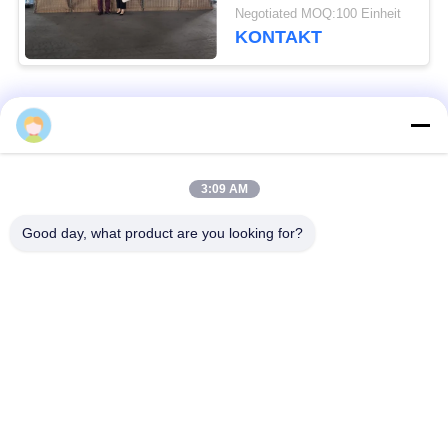
Verteidigungs-Sperren
Negotiated MOQ:100 Einheit
KONTAKT
Beliebte Kategorien
Alle
Defensive Sperre
Militärsperre
3:09 AM
Good day, what product are you looking for?
Defensive Bastions-
Mit Sand gefüllte
Sperren
Sperren
Rasiermesser-
Sicherheitsstacheldraht
Stacheldraht
MZP Draht Hindernis
Anti-Tank-Draht
bei geringer Sicht