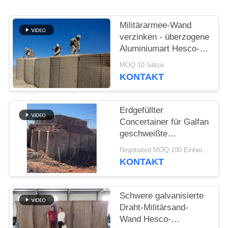
Militärarmee-Wand
verzinken - überzogene
Aluminiumart Hesco-
Sperren-Bastions-
MOQ:10 Sätze
defensive Sperren für
KONTAKT
Flut
Erdgefüllter
Concertainer für Galfan
geschweißte
Gabionenbox als
Negotiated MOQ:100 Einheiten
militärische Hesco-
KONTAKT
Barrieren
Schwere galvanisierte
Draht-Militärsand-
Wand Hesco-