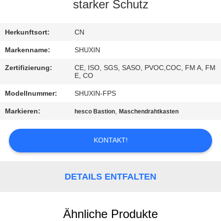
KONTAKT
starker Schutz
MIT
UNS
Herkunftsort:
CN
Markenname:
SHUXIN
NACHRICHTEN
Zertifizierung:
CE, ISO, SGS, SASO, PVOC,COC, FM A, FM
E, CO
BITTE UM
Modellnummer:
SHUXIN-FPS
EIN
Markieren:
,
hesco Bastion
Maschendrahtkasten
ANGEBOT
KONTAKT!
SITEMAP
DETAILS ENTFALTEN
DATENSCHUTZRICHTLINIE
Ähnliche Produkte