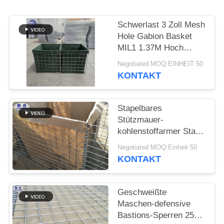
Schwerlast 3 Zoll Mesh
Hole Gabion Basket
MIL1 1.37M Hoch
Hesco Barriere
Negotiated MOQ:EINHEIT 50
geschweißte Gabion
KONTAKT
Box mit Geotextil Stoff
ausgekleidet
Stapelbares
Stützmauer-
kohlenstoffarmer Stahl-
Eisen-Draht-Material
Negotiated MOQ:Einheit 50
Flut Contro
KONTAKT
Geschweißte
Maschen-defensive
Bastions-Sperren 25