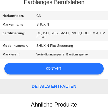
KONTAKT
Farblanges Berufsleben
MIT
UNS
Herkunftsort:
CN
Markenname:
SHUXIN
NACHRICHTEN
Zertifizierung:
CE, ISO, SGS, SASO, PVOC,COC, FM A, FM
E, CO
BITTE UM
Modellnummer:
SHUXIN-Flut-Steuerung
EIN
Markieren:
,
Verteidigungssperre
Bastionssperre
ANGEBOT
KONTAKT!
SITEMAP
DETAILS ENTFALTEN
DATENSCHUTZRICHTLINIE
Ähnliche Produkte