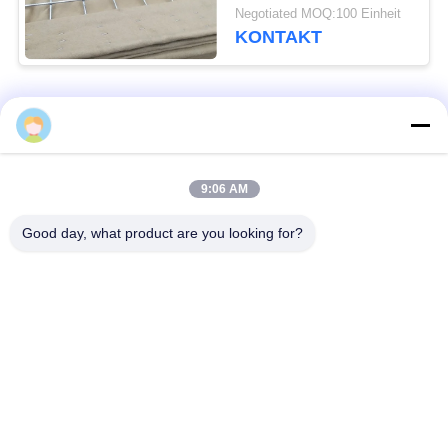
Jahre Leben-Dauer-
Negotiated MOQ:100 Einheit
kohlenstoffarme
KONTAKT
Stahldraht-
Beliebte Kategorien
Alle
Defensive Sperre
Militärsperre
9:06 AM
Good day, what product are you looking for?
Defensive Bastions-
Mit Sand gefüllte
Sperren
Sperren
Rasiermesser-
Sicherheitsstacheldraht
Stacheldraht
MZP Draht Hindernis
Anti-Tank-Draht
bei geringer Sicht