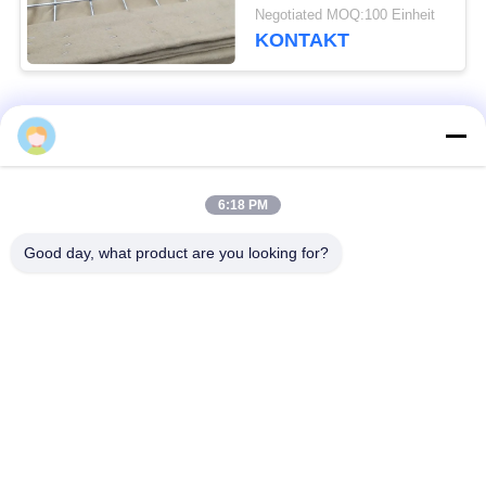
Jahre Leben-Dauer-
Negotiated MOQ:100 Einheit
kohlenstoffarme
KONTAKT
Stahldraht-
Beliebte Kategorien
Alle
Defensive Sperre
Militärsperre
6:18 PM
Good day, what product are you looking for?
Defensive Bastions-
Mit Sand gefüllte
Sperren
Sperren
Rasiermesser-
Sicherheitsstacheldraht
Stacheldraht
MZP Draht Hindernis
Anti-Tank-Draht
bei geringer Sicht