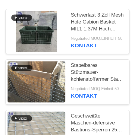
Schwerlast 3 Zoll Mesh
Hole Gabion Basket
MIL1 1.37M Hoch
Hesco Barriere
Negotiated MOQ:EINHEIT 50
geschweißte Gabion
KONTAKT
Box mit Geotextil Stoff
ausgekleidet
Stapelbares
Stützmauer-
kohlenstoffarmer Stahl-
Eisen-Draht-Material
Negotiated MOQ:Einheit 50
Flut Contro
KONTAKT
Geschweißte
Maschen-defensive
Bastions-Sperren 25