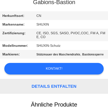
KONTAKT
Gabions-Bastion
MIT
UNS
Herkunftsort:
CN
Markenname:
SHUXIN
NACHRICHTEN
Zertifizierung:
CE, ISO, SGS, SASO, PVOC,COC, FM A, FM
E, CO
BITTE UM
Modellnummer:
SHUXIN-Schutz
EIN
Markieren:
,
Stützmauer des Maschendrahts
Bastionssperre
ANGEBOT
KONTAKT!
SITEMAP
DETAILS ENTFALTEN
DATENSCHUTZRICHTLINIE
Ähnliche Produkte