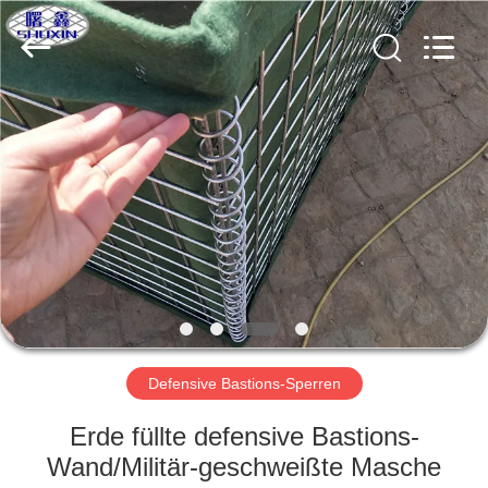
KN
Wire
Mesh
Co.,
Ltd..
All
Rights
Reserved.
HEIM
PRODUKTE
ÜBER
UNS
WERKSBESICHTIGUNG
Defensive Bastions-Sperren
QUALITÄTSKONTROLLE
Erde füllte defensive Bastions-
Wand/Militär-geschweißte Masche