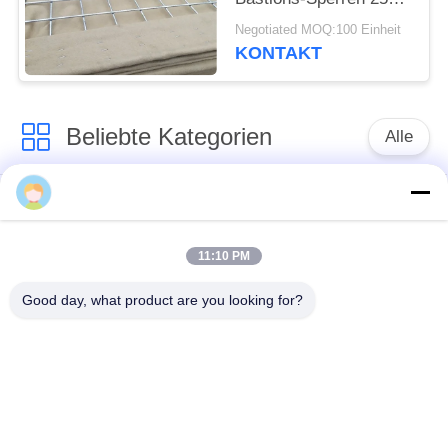
Jahre Leben-Dauer-
Negotiated MOQ:100 Einheit
kohlenstoffarme
KONTAKT
Stahldraht-
Beliebte Kategorien
Alle
Defensive Sperre
Militärsperre
11:10 PM
Defensive Bastions-
Mit Sand gefüllte
Sperren
Sperren
Good day, what product are you looking for?
Rasiermesser-
Sicherheitsstacheldraht
Stacheldraht
MZP Draht Hindernis
Anti-Tank-Draht