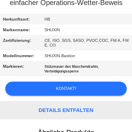
KONTAKT
einfacher Operations-Wetter-Beweis
MIT
UNS
Herkunftsort:
HB
Markenname:
SHUXIN
NACHRICHTEN
Zertifizierung:
CE, ISO, SGS, SASO, PVOC,COC, FM A, FM
E, CO
BITTE UM
Modellnummer:
SHUXIN-Bastion
EIN
Markieren:
,
Stützmauer des Maschendrahts
Verteidigungssperre
ANGEBOT
KONTAKT!
SITEMAP
DETAILS ENTFALTEN
DATENSCHUTZRICHTLINIE