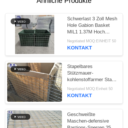
Ähnliche Produkte
Schwerlast 3 Zoll Mesh
Hole Gabion Basket
MIL1 1.37M Hoch
Hesco Barriere
Negotiated MOQ:EINHEIT 50
geschweißte Gabion
KONTAKT
Box mit Geotextil Stoff
ausgekleidet
Stapelbares
Stützmauer-
kohlenstoffarmer Stahl-
Eisen-Draht-Material
Negotiated MOQ:Einheit 50
Flut Contro
KONTAKT
Geschweißte
Maschen-defensive
Bastions-Sperren 25