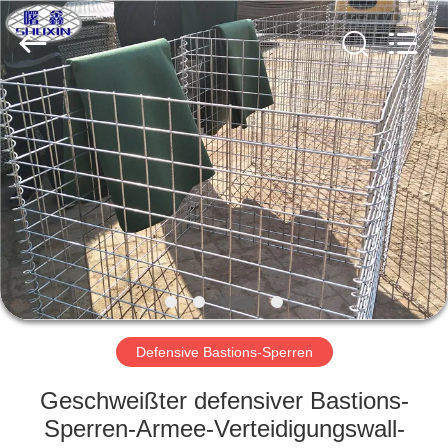
KN
Wire
Mesh
Co.,
Ltd..
All
Rights
Reserved.
HEIM
PRODUKTE
ÜBER
UNS
WERKSBESICHTIGUNG
Defensive Bastions-Sperren
QUALITÄTSKONTROLLE
Geschweißter defensiver Bastions-
Sperren-Armee-Verteidigungswall-