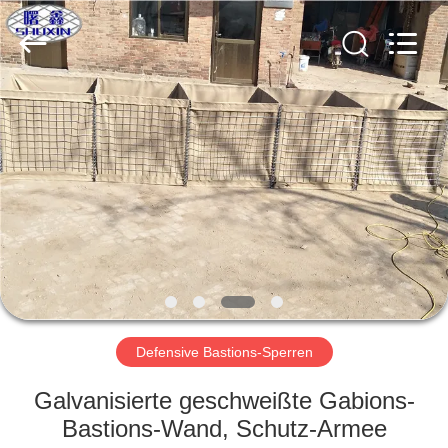
KN
Wire
Mesh
Co.,
Ltd..
All
Rights
Reserved.
HEIM
PRODUKTE
ÜBER
UNS
WERKSBESICHTIGUNG
Defensive Bastions-Sperren
QUALITÄTSKONTROLLE
Galvanisierte geschweißte Gabions-
Bastions-Wand, Schutz-Armee