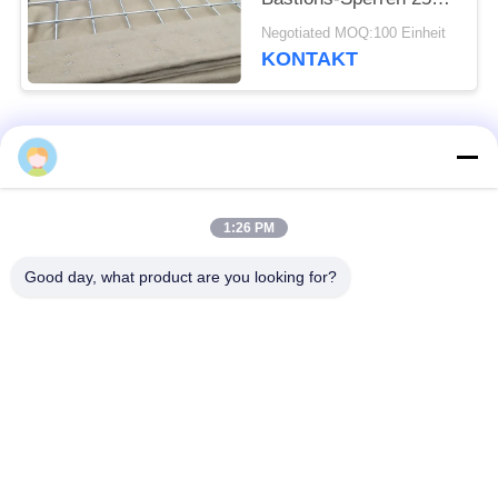
Jahre Leben-Dauer-
Negotiated MOQ:100 Einheit
kohlenstoffarme
KONTAKT
Stahldraht-
Beliebte Kategorien
Alle
Defensive Sperre
Militärsperre
1:26 PM
Good day, what product are you looking for?
Defensive Bastions-
Mit Sand gefüllte
Sperren
Sperren
Rasiermesser-
Sicherheitsstacheldraht
Stacheldraht
MZP Draht Hindernis
Anti-Tank-Draht