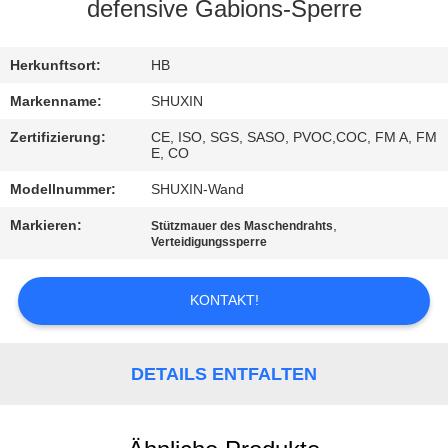
KONTAKT
defensive Gabions-Sperre
MIT
UNS
Herkunftsort:
HB
Markenname:
SHUXIN
NACHRICHTEN
Zertifizierung:
CE, ISO, SGS, SASO, PVOC,COC, FM A, FM
E, CO
BITTE UM
Modellnummer:
SHUXIN-Wand
EIN
Markieren:
,
Stützmauer des Maschendrahts
Verteidigungssperre
ANGEBOT
KONTAKT!
SITEMAP
DETAILS ENTFALTEN
DATENSCHUTZRICHTLINIE