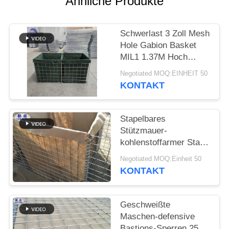
Ähnliche Produkte
Schwerlast 3 Zoll Mesh
Hole Gabion Basket
MIL1 1.37M Hoch
Hesco Barriere
Negotiated MOQ:EINHEIT 50
geschweißte Gabion
KONTAKT
Box mit Geotextil Stoff
ausgekleidet
Stapelbares
Stützmauer-
kohlenstoffarmer Stahl-
Eisen-Draht-Material
Negotiated MOQ:Einheit 50
Flut Contro
KONTAKT
Geschweißte
Maschen-defensive
Bastions-Sperren 25