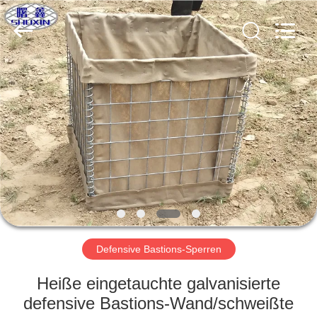
KN
Wire
Mesh
Co.,
Ltd..
All
Rights
Reserved.
HEIM
PRODUKTE
ÜBER
UNS
WERKSBESICHTIGUNG
Defensive Bastions-Sperren
QUALITÄTSKONTROLLE
Heiße eingetauchte galvanisierte
defensive Bastions-Wand/schweißte