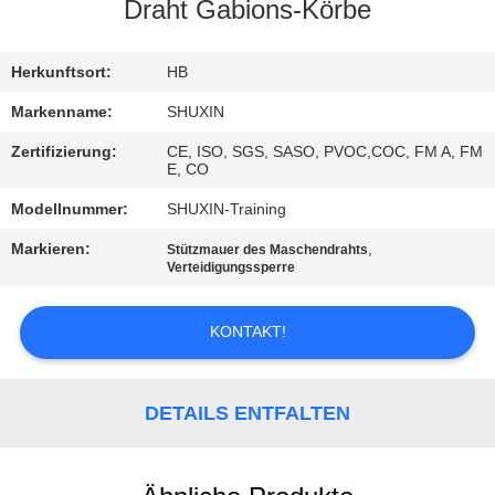
KONTAKT
Draht Gabions-Körbe
MIT
UNS
Herkunftsort:
HB
Markenname:
SHUXIN
NACHRICHTEN
Zertifizierung:
CE, ISO, SGS, SASO, PVOC,COC, FM A, FM
E, CO
BITTE UM
Modellnummer:
SHUXIN-Training
EIN
Markieren:
,
Stützmauer des Maschendrahts
Verteidigungssperre
ANGEBOT
KONTAKT!
SITEMAP
DETAILS ENTFALTEN
DATENSCHUTZRICHTLINIE