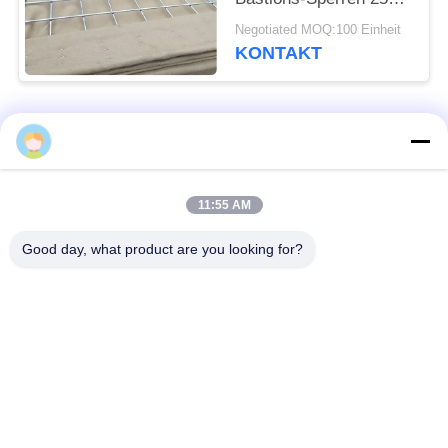
Jahre Leben-Dauer-
Negotiated MOQ:100 Einheit
kohlenstoffarme
KONTAKT
Stahldraht-
Beliebte Kategorien
Alle
Defensive Sperre
Militärsperre
11:55 AM
Good day, what product are you looking for?
Defensive Bastions-
Mit Sand gefüllte
Sperren
Sperren
Rasiermesser-
Sicherheitsstacheldraht
Stacheldraht
MZP Draht Hindernis
Anti-Tank-Draht