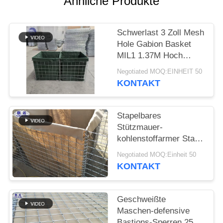
Ähnliche Produkte
Schwerlast 3 Zoll Mesh
Hole Gabion Basket
MIL1 1.37M Hoch
Hesco Barriere
Negotiated MOQ:EINHEIT 50
geschweißte Gabion
KONTAKT
Box mit Geotextil Stoff
ausgekleidet
Stapelbares
Stützmauer-
kohlenstoffarmer Stahl-
Eisen-Draht-Material
Negotiated MOQ:Einheit 50
Flut Contro
KONTAKT
Geschweißte
Maschen-defensive
Bastions-Sperren 25