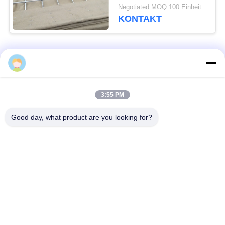
Jahre Leben-Dauer-
Negotiated MOQ:100 Einheit
kohlenstoffarme
KONTAKT
Stahldraht-
Beliebte Kategorien
Alle
Defensive Sperre
Militärsperre
3:55 PM
Good day, what product are you looking for?
Defensive Bastions-
Mit Sand gefüllte
Sperren
Sperren
Rasiermesser-
Sicherheitsstacheldraht
Stacheldraht
MZP Draht Hindernis
Anti-Tank-Draht
bei geringer Sicht