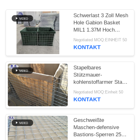
Schwerlast 3 Zoll Mesh
Hole Gabion Basket
MIL1 1.37M Hoch
Hesco Barriere
Negotiated MOQ:EINHEIT 50
geschweißte Gabion
KONTAKT
Box mit Geotextil Stoff
ausgekleidet
Stapelbares
Stützmauer-
kohlenstoffarmer Stahl-
Eisen-Draht-Material
Negotiated MOQ:Einheit 50
Flut Contro
KONTAKT
Geschweißte
Maschen-defensive
Bastions-Sperren 25