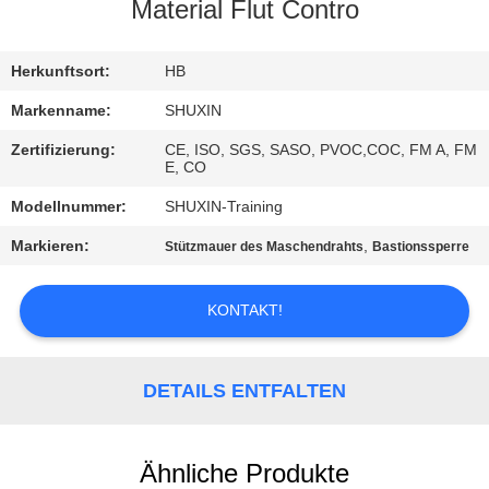
KONTAKT
Material Flut Contro
MIT
UNS
Herkunftsort:
HB
Markenname:
SHUXIN
NACHRICHTEN
Zertifizierung:
CE, ISO, SGS, SASO, PVOC,COC, FM A, FM
E, CO
BITTE UM
Modellnummer:
SHUXIN-Training
EIN
Markieren:
,
Stützmauer des Maschendrahts
Bastionssperre
ANGEBOT
KONTAKT!
SITEMAP
DETAILS ENTFALTEN
DATENSCHUTZRICHTLINIE
Ähnliche Produkte