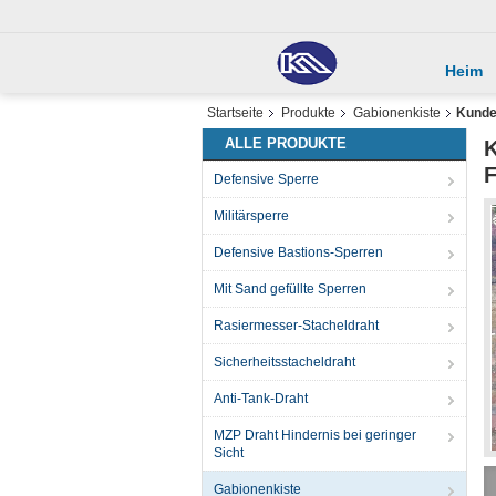
Heim
Startseite
Produkte
Gabionenkiste
Kunde
ALLE PRODUKTE
K
F
Defensive Sperre
Militärsperre
Defensive Bastions-Sperren
Mit Sand gefüllte Sperren
Rasiermesser-Stacheldraht
Sicherheitsstacheldraht
Anti-Tank-Draht
MZP Draht Hindernis bei geringer
Sicht
Gabionenkiste