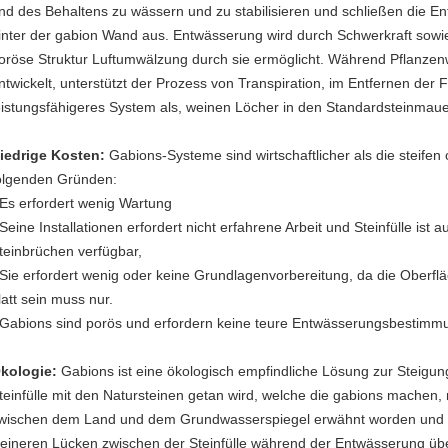
nd des Behaltens zu wässern und zu stabilisieren und schließen die E
inter der gabion Wand aus. Entwässerung wird durch Schwerkraft sowi
oröse Struktur Luftumwälzung durch sie ermöglicht. Während Pflanzenw
ntwickelt, unterstützt der Prozess von Transpiration, im Entfernen der F
eistungsfähigeres System als, weinen Löcher in den Standardsteinmaue
iedrige Kosten:
Gabions-Systeme sind wirtschaftlicher als die steifen
olgenden Gründen:
 Es erfordert wenig Wartung
 Seine Installationen erfordert nicht erfahrene Arbeit und Steinfülle is
teinbrüchen verfügbar,
 Sie erfordert wenig oder keine Grundlagenvorbereitung, da die Oberfl
latt sein muss nur.
 Gabions sind porös und erfordern keine teure Entwässerungsbestimm
kologie:
Gabions ist eine ökologisch empfindliche Lösung zur Steigungs
teinfülle mit den Natursteinen getan wird, welche die gabions machen,
wischen dem Land und dem Grundwasserspiegel erwähnt worden und 
leineren Lücken zwischen der Steinfülle während der Entwässerung üb