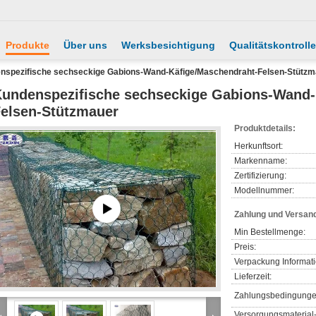
Produkte
Über uns
Werksbesichtigung
Qualitätskontrolle
nspezifische sechseckige Gabions-Wand-Käfige/Maschendraht-Felsen-Stützm
undenspezifische sechseckige Gabions-Wand-
elsen-Stützmauer
Produktdetails:
Herkunftsort:
Markenname:
Zertifizierung:
Modellnummer:
Zahlung und Versan
Min Bestellmenge:
Preis:
Verpackung Informat
Lieferzeit:
Zahlungsbedingunge
Versorgungsmaterial-