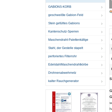
GABIONS-KORB
geschweißte Gabion-Feld
Stein gefülltes Gabions
Kantenschutz-Sperren
Maschendraht-Palettenkäfige
Stahl, der Gestelle stapelt
perforiertes Filterrohr
EdelstahlMaschendrahtkörbe
Drohnenabwehrnetz
S
kalter Rauchgenerator
G
G
w
h