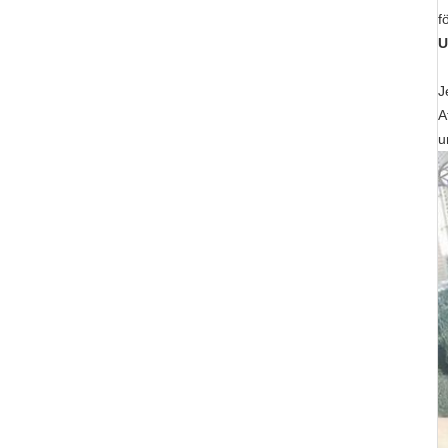
f
U
J
A
u