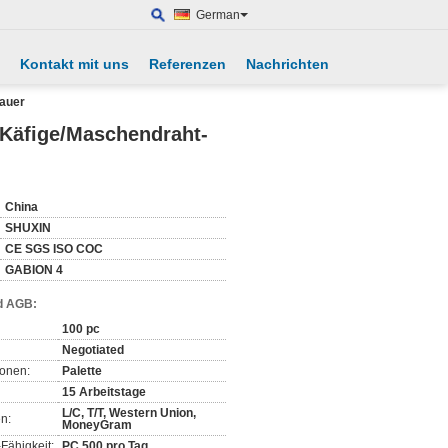
German
Kontakt mit uns
Referenzen
Nachrichten
auer
Käfige/Maschendraht-
China
SHUXIN
CE SGS ISO COC
GABION 4
d AGB:
100 pc
Negotiated
ionen:
Palette
15 Arbeitstage
L/C, T/T, Western Union,
n:
MoneyGram
Fähigkeit:
PC 500 pro Tag