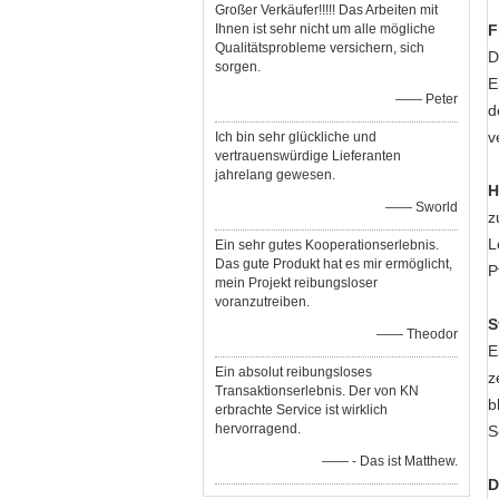
Großer Verkäufer!!!!! Das Arbeiten mit
Ihnen ist sehr nicht um alle mögliche
F
Qualitätsprobleme versichern, sich
D
sorgen.
E
—— Peter
d
v
Ich bin sehr glückliche und
vertrauenswürdige Lieferanten
jahrelang gewesen.
H
—— Sworld
z
L
Ein sehr gutes Kooperationserlebnis.
Das gute Produkt hat es mir ermöglicht,
P
mein Projekt reibungsloser
voranzutreiben.
S
—— Theodor
E
Ein absolut reibungsloses
z
Transaktionserlebnis. Der von KN
b
erbrachte Service ist wirklich
hervorragend.
S
—— - Das ist Matthew.
D