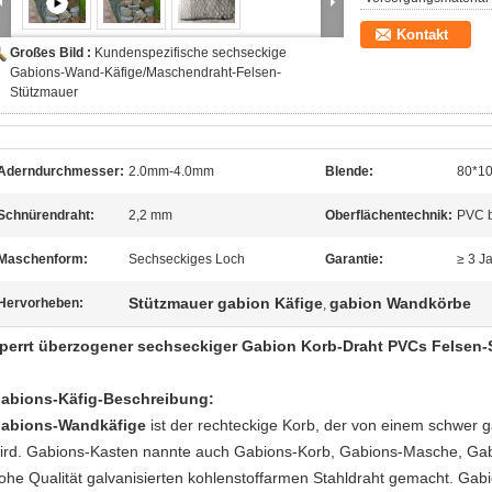
Kontakt
Großes Bild :
Kundenspezifische sechseckige
Gabions-Wand-Käfige/Maschendraht-Felsen-
Stützmauer
Aderndurchmesser:
2.0mm-4.0mm
Blende:
80*1
Schnürendraht:
2,2 mm
Oberflächentechnik:
PVC b
Maschenform:
Sechseckiges Loch
Garantie:
≥ 3 J
Stützmauer gabion Käfige
gabion Wandkörbe
Hervorheben:
,
perrt überzogener sechseckiger Gabion Korb-Draht PVCs Felsen-
abions-Käfig-Beschreibung:
abions-
Wandkäfige
ist der rechteckige Korb, der von einem schwer ga
ird. Gabions-Kasten nannte auch Gabions-Korb, Gabions-Masche, Gab
ohe Qualität galvanisierten kohlenstoffarmen Stahldraht gemacht. Gab