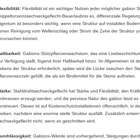
lexibilität:
Flexibilität ist ein wichtiger Nutzen jeder möglicher gabion S
oppeltorsionssechseckgeflecht-Bauerlaubnis es, differenziale Regelu
igentum ist besonders wichtig, wenn eine Struktur auf instabilen Bodenv
enen Reinigung vom Wellenschlag oder Strom die Zehe der Struktur un
erursachen können.
altbarkeit:
Gabions-Stützpflanzenwachstum, das eine Livebeschichtun
ur Verfügung stellt, fügend ihrer Haltbarkeit hinzu. Im Allgemeinen ist 
ebens der Struktur erforderlich; später wird die Lücke zwischen den S
flanzenwurzeln gefüllt, die als ein Bindemittel für die Steine auftreten.
tärke:
Stahldrahtsechseckgeflecht hat Stärke und Flexibilität, den Krä
rdmassen erzeugt werden, und die pervious Natur des gabion lässt es 
erstreuen. Dieses ist auf Küstenschutzinstallationen offensichtlich, in d
leiben, nachdem eine enorme steife Struktur ausfällt. Zusätzlich entwir
echseckgeflecht nicht, wenn es geschnitten wird.
urchlässigkeit:
Gabions-Wände sind vorhergehend, Steigungen durch