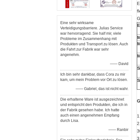
E
f
G
Eine sehr wirksame
E
Verteidigungsbarriere. Julias Service
war hervorragend. Sie half mir, viele
M
Probleme im Zusammenhang mit
M
Produkten und Transport zu lösen. Auch
die Fahrt zur Fabrik war sehr
angenehm.
M
—— David
S
Ich bin sehr dankbar, dass Cora zu mir
kam, um mein Problem vor Ort zu lösen.
S
—— Gabriel, das ist nicht wahr.
Die erhaltene Ware ist ausgezeichnet
G
und entspricht den Produkten, die ich in
der Fabrik gesehen habe. Ich hatte
auch einen angenehmen Empfang
1
durch Lisa.
2
—— Ranbir
3
3