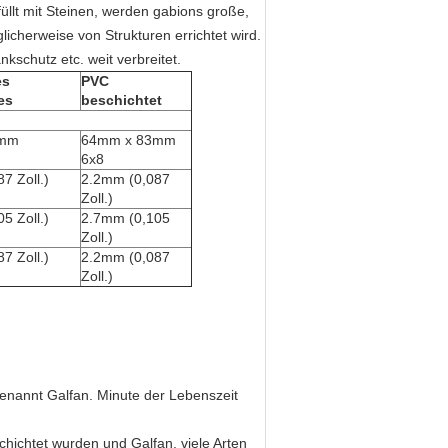
üllt mit Steinen, werden gabions große,
icherweise von Strukturen errichtet wird.
kschutz etc. weit verbreitet.
es
PVC
es
beschichtet
3mm
64mm x 83mm
6x8
7 Zoll.)
2.2mm (0,087
Zoll.)
5 Zoll.)
2.7mm (0,105
Zoll.)
7 Zoll.)
2.2mm (0,087
Zoll.)
enannt Galfan. Minute der Lebenszeit
hichtet wurden und Galfan, viele Arten