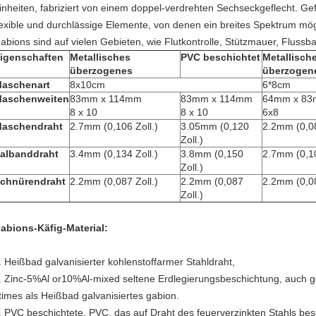
inheiten, fabriziert von einem doppel-verdrehten Sechseckgeflecht. Gef
lexible und durchlässige Elemente, von denen ein breites Spektrum mögl
abions sind auf vielen Gebieten, wie Flutkontrolle, Stützmauer, Flussban
igenschaften
Metallisches
PVC beschichtet
Metallisch
überzogenes
überzogen
aschenart
8x10cm
6*8cm
aschenweiten
83mm x 114mm
83mm x 114mm
64mm x 8
8 x 10
8 x 10
6x8
aschendraht
2.7mm (0,106 Zoll.)
3.05mm (0,120
2.2mm (0,08
Zoll.)
albanddraht
3.4mm (0,134 Zoll.)
3.8mm (0,150
2.7mm (0,10
Zoll.)
chnürendraht
2.2mm (0,087 Zoll.)
2.2mm (0,087
2.2mm (0,08
Zoll.)
abions-Käfig-
Material:
.
Heißbad galvanisierter kohlenstoffarmer Stahldraht,
.
Zinc-5%Al or10%Al-mixed seltene Erdlegierungsbeschichtung, auch g
times als Heißbad galvanisiertes gabion.
.
PVC beschichtete, PVC, das auf Draht des feuerverzinkten Stahls besc