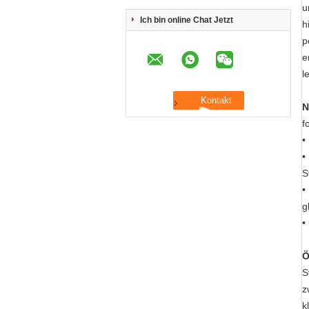
u
Ich bin online Chat Jetzt
h
p
e
l
N
f
•
•
S
•
g
•
Ö
S
z
k