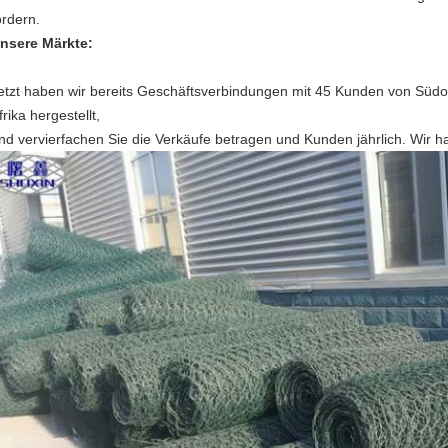
ördern.
nsere Märkte:
etzt haben wir bereits Geschäftsverbindungen mit 45 Kunden von Südost
frika hergestellt,
nd vervierfachen Sie die Verkäufe betragen und Kunden jährlich. Wir 