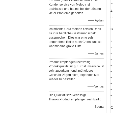
Ein sehr gutes Einkaufserlebnis. Der
Kundenservice von Melody ist
F
erstklassig und hat mir bei der Lösung
4
vieler Probleme geholfen.
5
—— Aydan
G
Ich möchte Cora meinen tiefsten Dank
für ihre herzliche Gastfreundschaft
aussprechen. Dies war eine sehr
•
angenehme Reise nach China, und sie
war mir eine große Hilfe.
•
•
—— James
•
Produkt empfangen rechtzeitig.
•
Produktqualität ist gut. Kostümservice ist
sehr zuvorkommend. müheloses
•
Geschäft. zögert nicht, folgendes Mal
•
wieder zu bestellen.
•
—— Ventas
•
Die Qualität ist zuverlässig!
•
Thanks.Product empfangen rechtzeitig.
—— Buena
G