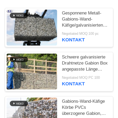
Gesponnene Metall-
Gabions-Wand-
Käfige/galvanisierten
Stahlsteinkäfig Soem-
Negotiated MOQ:100 pc
Service
KONTAKT
Schwere galvanisierte
Drahtnetze Gabion Box
angepasste Länge
Breite Höhe
Negotiated MOQ:PC 100
Staudämme Scour
KONTAKT
Schutz
Gabions-Wand-Käfige
Körbe PVCs
überzogene Gabion,