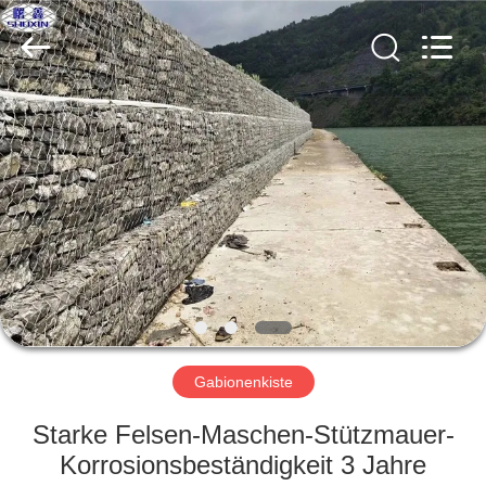
KN
Wire
Mesh
Co.,
Ltd..
All
Rights
Reserved.
HEIM
PRODUKTE
ÜBER
UNS
WERKSBESICHTIGUNG
Gabionenkiste
QUALITÄTSKONTROLLE
Starke Felsen-Maschen-Stützmauer-
Korrosionsbeständigkeit 3 Jahre