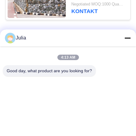
Gabions-Kasten für
Negotiated MOQ:1000 Quadratmeter
Uferbefestigung
KONTAKT
Beliebte Kategorien
Alle
Julia
Defensive Sperre
Militärsperre
4:13 AM
Good day, what product are you looking for?
Defensive Bastions-
Mit Sand gefüllte
Sperren
Sperren
Rasiermesser-
Sicherheitsstacheldraht
Stacheldraht
MZP Draht Hindernis
Anti-Tank-Draht
bei geringer Sicht