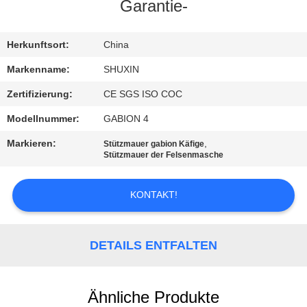
KONTAKT
Garantie-
MIT
UNS
Herkunftsort:
China
Markenname:
SHUXIN
NACHRICHTEN
Zertifizierung:
CE SGS ISO COC
Modellnummer:
GABION 4
BITTE UM
Markieren:
,
Stützmauer gabion Käfige
EIN
Stützmauer der Felsenmasche
ANGEBOT
KONTAKT!
SITEMAP
DETAILS ENTFALTEN
DATENSCHUTZRICHTLINIE
Ähnliche Produkte