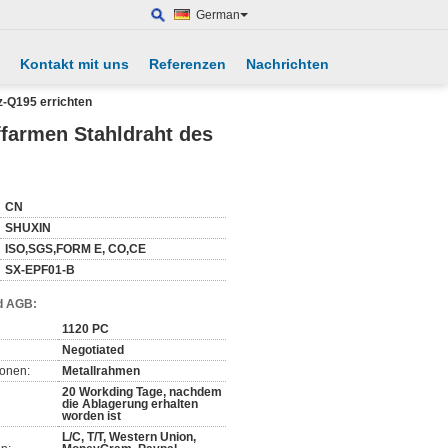
German
Kontakt mit uns
Referenzen
Nachrichten
z-Q195 errichten
ffarmen Stahldraht des
CN
SHUXIN
ISO,SGS,FORM E, CO,CE
SX-EPF01-B
d AGB:
1120 PC
Negotiated
ionen:
Metallrahmen
20 Workding Tage, nachdem
die Ablagerung erhalten
worden ist
L/C, T/T, Western Union,