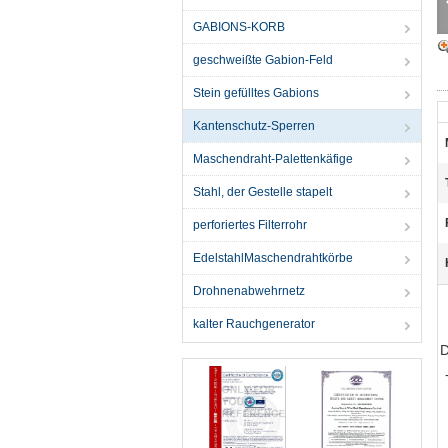
GABIONS-KORB
geschweißte Gabion-Feld
Stein gefülltes Gabions
Kantenschutz-Sperren
Maschendraht-Palettenkäfige
Stahl, der Gestelle stapelt
perforiertes Filterrohr
EdelstahlMaschendrahtkörbe
Drohnenabwehrnetz
kalter Rauchgenerator
D