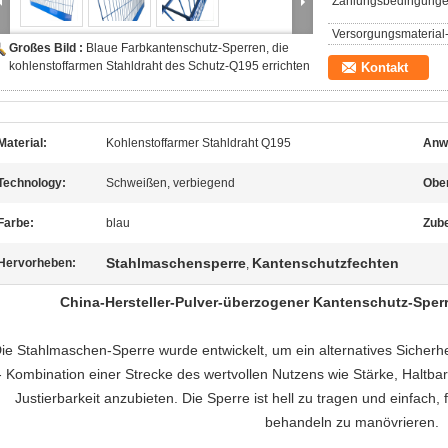
Zahlungsbedingunge
Versorgungsmaterial-
Großes Bild :
Blaue Farbkantenschutz-Sperren, die
kohlenstoffarmen Stahldraht des Schutz-Q195 errichten
Kontakt
Material:
Kohlenstoffarmer Stahldraht Q195
Anw
Technology:
Schweißen, verbiegend
Ober
Farbe:
blau
Zub
Stahlmaschensperre
Kantenschutzfechten
Hervorheben:
,
China-Hersteller-Pulver-überzogener Kantenschutz-Sper
ie Stahlmaschen-Sperre wurde entwickelt, um ein alternatives Sicherh
- Kombination einer Strecke des wertvollen Nutzens wie Stärke, Haltbark
Justierbarkeit anzubieten. Die Sperre ist hell zu tragen und einfach
behandeln zu manövrieren.