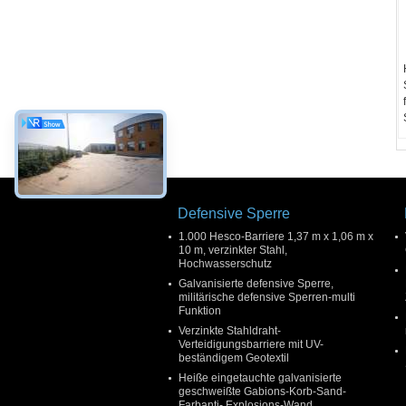
Defensive Sperre
1.000 Hesco-Barriere 1,37 m x 1,06 m x
10 m, verzinkter Stahl,
Hochwasserschutz
Galvanisierte defensive Sperre,
militärische defensive Sperren-multi
Funktion
Verzinkte Stahldraht-
Verteidigungsbarriere mit UV-
beständigem Geotextil
Heiße eingetauchte galvanisierte
geschweißte Gabions-Korb-Sand-
Farbanti- Explosions-Wand