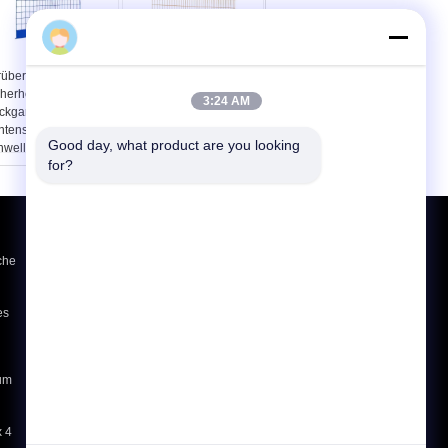
rübergehende
Kundengebundene
herheits-
Rückgangs-
3:24 AM
ckgangs-Schutz-
Begrenzungs-
ntenschutz-
vorübergehende
Good day, what product are you looking 
hwellen-Systeme
Schaltleiste-Schutz-
for?
Schwelle Q235 für Bau
Referenzen
che
Senden
es
E-Mail
Sitemap
|
Mobile Seite
zum
x 4