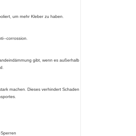
poliert, um mehr Kleber zu haben.
ti--corrossion.
standeindämmung gibt, wenn es außerhalb
d.
m stark machen. Dieses verhindert Schaden
sportes.
-Sperren