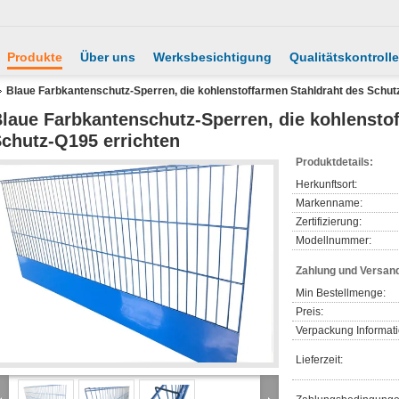
Produkte
Über uns
Werksbesichtigung
Qualitätskontrolle
Blaue Farbkantenschutz-Sperren, die kohlenstoffarmen Stahldraht des Schut
laue Farbkantenschutz-Sperren, die kohlensto
chutz-Q195 errichten
Produktdetails:
Herkunftsort:
Markenname:
Zertifizierung:
Modellnummer:
Zahlung und Versan
Min Bestellmenge:
Preis:
Verpackung Informat
Lieferzeit: