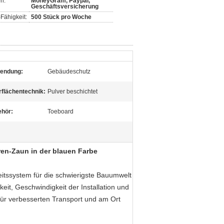
n:
MoneyGram, Paypal,
Geschäftsversicherung
Fähigkeit:
500 Stück pro Woche
endung:
Gebäudeschutz
flächentechnik:
Pulver beschichtet
ehör:
Toeboard
ren-Zaun in der blauen Farbe
eitssystem für die schwierigste Bauumwelt
eit, Geschwindigkeit der Installation und
, für verbesserten Transport und am Ort