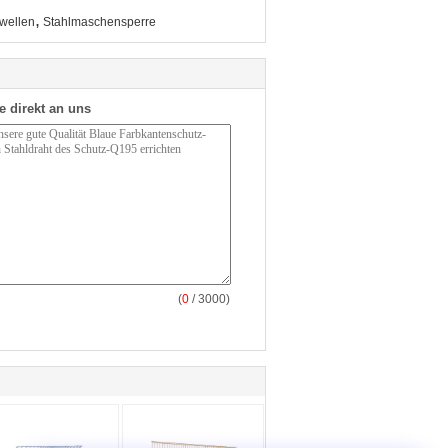
,
wellen
Stahlmaschensperre
e direkt an uns
(
0
/ 3000)