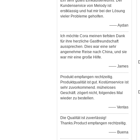
Ein sehr gutes Einkaufserlebnis. Der
Kundenservice von Melody ist
erstklassig und hat mir bei der Lösung
vieler Probleme geholfen.
—— Aydan
Ich möchte Cora meinen tiefsten Dank
für ihre herzliche Gastfreundschaft
aussprechen. Dies war eine sehr
angenehme Reise nach China, und sie
war mir eine große Hilfe.
—— James
Produkt empfangen rechtzeitig.
Produktqualität ist gut. Kostümservice ist
sehr zuvorkommend. müheloses
Geschäft. zögert nicht, folgendes Mal
wieder zu bestellen.
—— Ventas
Die Qualität ist zuverlässig!
Thanks.Product empfangen rechtzeitig.
—— Buena