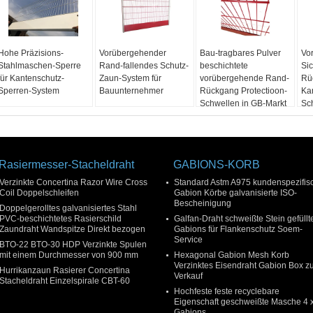
Hohe Präzisions-
Vorübergehender
Bau-tragbares Pulver
Vo
Stahlmaschen-Sperre
Rand-fallendes Schutz-
beschichtete
Sic
für Kantenschutz-
Zaun-System für
vorübergehende Rand-
Rü
Sperren-System
Bauunternehmer
Rückgang Protectioon-
Ka
Schwellen in GB-Markt
Sc
Rasiermesser-Stacheldraht
GABIONS-KORB
Verzinkte Concertina Razor Wire Cross
Standard Astm A975 kundenspezifis
Coil Doppelschleifen
Gabion Körbe galvanisierte ISO-
Bescheinigung
Doppelgerolltes galvanisiertes Stahl
PVC-beschichtetes Rasierschild
Galfan-Draht schweißte Stein gefüllt
Zaundraht Wandspitze Direkt bezogen
Gabions für Flankenschutz Soem-
Service
BTO-22 BTO-30 HDP Verzinkte Spulen
mit einem Durchmesser von 900 mm
Hexagonal Gabion Mesh Korb
Verzinktes Eisendraht Gabion Box 
Hurrikanzaun Rasierer Concertina
Verkauf
Stacheldraht Einzelspirale CBT-60
Hochfeste feste recyclebare
Eigenschaft geschweißte Masche 4 
Gabions