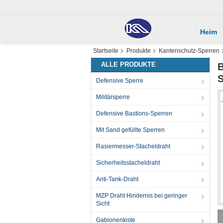
Heim
Startseite
Produkte
Kantenschutz-Sperren
ALLE PRODUKTE
B
S
Defensive Sperre
Militärsperre
Defensive Bastions-Sperren
Mit Sand gefüllte Sperren
Rasiermesser-Stacheldraht
Sicherheitsstacheldraht
Anti-Tank-Draht
MZP Draht Hindernis bei geringer
Sicht
Gabionenkiste