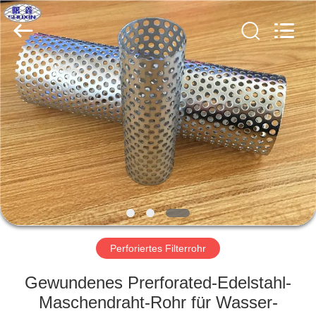
KN
Wire
Mesh
Co.,
Ltd..
All
Rights
Reserved.
HEIM
PRODUKTE
ÜBER
UNS
WERKSBESICHTIGUNG
Perforiertes Filterrohr
QUALITÄTSKONTROLLE
Gewundenes Prerforated-Edelstahl-
Maschendraht-Rohr für Wasser-