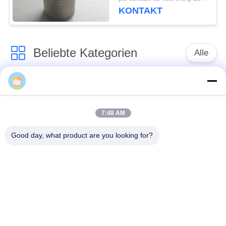
KONTAKT
Beliebte Kategorien
Alle
Defensive Sperre
Militärsperre
7:48 AM
Defensive Bastions-
Mit Sand gefüllte
Sperren
Sperren
Good day, what product are you looking for?
Rasiermesser-
Sicherheitsstacheldraht
Stacheldraht
MZP Draht Hindernis
Anti-Tank-Draht
bei geringer Sicht