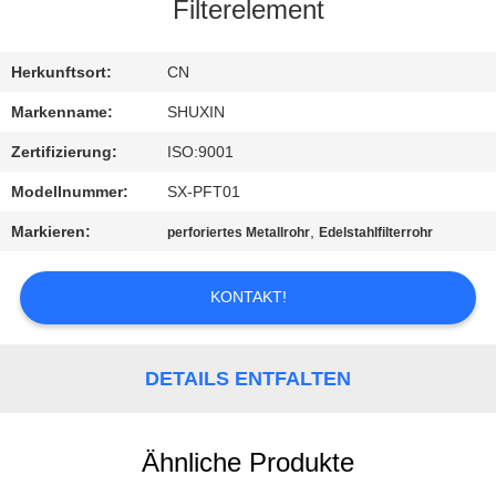
KONTAKT
Filterelement
MIT
UNS
Herkunftsort:
CN
Markenname:
SHUXIN
NACHRICHTEN
Zertifizierung:
ISO:9001
Modellnummer:
SX-PFT01
BITTE UM
Markieren:
,
perforiertes Metallrohr
Edelstahlfilterrohr
EIN
ANGEBOT
KONTAKT!
SITEMAP
DETAILS ENTFALTEN
DATENSCHUTZRICHTLINIE
Ähnliche Produkte